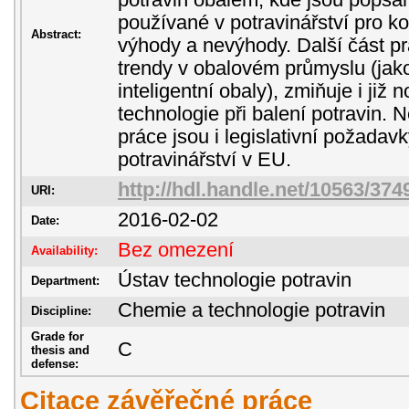
potravin obalem, kde jsou popsán
používané v potravinářství pro ko
Abstract:
výhody a nevýhody. Další část p
trendy v obalovém průmyslu (jako
inteligentní obaly), zmiňuje i již
technologie při balení potravin. 
práce jsou i legislativní požadav
potravinářství v EU.
http://hdl.handle.net/10563/374
URI:
2016-02-02
Date:
Bez omezení
Availability:
Ústav technologie potravin
Department:
Chemie a technologie potravin
Discipline:
Grade for
C
thesis and
defense:
Citace závěřečné práce