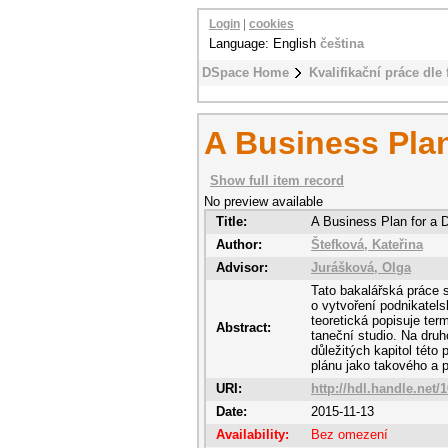
Login
|
cookies
Language: English
čeština
DSpace Home
Kvalifikační práce dle 
A Business Plan
Show full item record
No preview available
Title:
A Business Plan for a 
Author:
Štefková, Kateřina
Advisor:
Jurášková, Olga
Tato bakalářská práce s
o vytvoření podnikatel
teoretická popisuje ter
Abstract:
taneční studio. Na druh
důležitých kapitol tét
plánu jako takového a 
URI:
http://hdl.handle.net/
Date:
2015-11-13
Availability:
Bez omezení