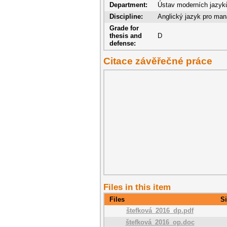
Department:
Ústav moderních jazyků 
Discipline:
Anglický jazyk pro man
Grade for
thesis and
D
defense:
Citace závěřečné práce
Files in this item
Files
S
štefková_2016_dp.pdf
štefková_2016_op.doc