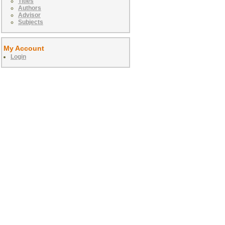
Titles
Authors
Advisor
Subjects
My Account
Login