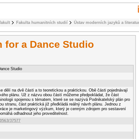
fakult
Fakulta humanitních studií
Ústav moderních jazyků a literatu
 for a Dance Studio
Dance Studio
e dělí na dvě části a to teoretickou a praktickou. Obě části pojednávají
ského plánu. Už z názvu obou částí můžeme předpokládat, že část
minologii spojenou s tématem, které se se nazývá Podnikatelský plán pro
ou stranu, část praktická již předkládá reálný návrh plánu. Jednou z
o práce je marketingový výzkum, který je cenným zdrojem pro sestavení
pomáhá odhadnout jeho proveditelnost.
10563/37577