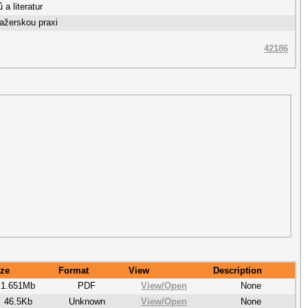
a literatur
ažerskou praxi
42186
ize
Format
View
Description
1.651Mb
PDF
View/
Open
None
46.5Kb
Unknown
View/
Open
None