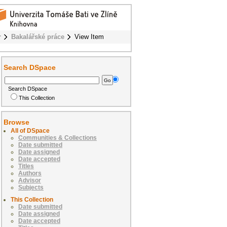
r
Bakalářské práce
View Item
Search DSpace
Search DSpace
This Collection
Browse
All of DSpace
Communities & Collections
Date submitted
Date assigned
Date accepted
Titles
Authors
Advisor
Subjects
This Collection
Date submitted
Date assigned
Date accepted