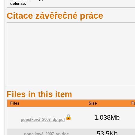
defense:
Citace závěřečné práce
Files in this item
Files
Size
F
1.038Mb
popelková_2007_dp.pdf
53.5Kb
popelková_2007_vp.doc