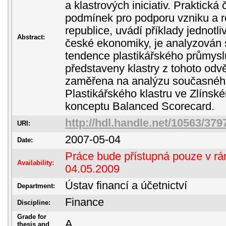
a klastrových iniciativ. Praktick
podmínek pro podporu vzniku a r
republice, uvádí příklady jednotli
Abstract:
české ekonomiky, je analyzován 
tendence plastikářského průmysl
představeny klastry z tohoto odvě
zaměřena na analýzu současného 
Plastikářského klastru ve Zlínské
konceptu Balanced Scorecard.
http://hdl.handle.net/10563/379
URI:
2007-05-04
Date:
Práce bude přístupná pouze v rám
Availability:
04.05.2009
Ústav financí a účetnictví
Department:
Finance
Discipline:
Grade for
A
thesis and