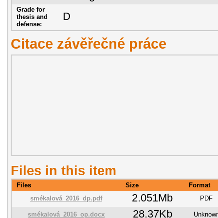
Grade for
D
thesis and
defense:
Citace závěřečné práce
Files in this item
Files
Size
Format
2.051Mb
smékalová_2016_dp.pdf
PDF
28.37Kb
smékalová_2016_op.docx
Unknow