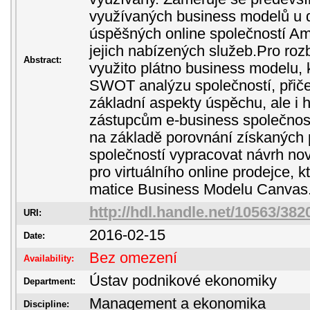
využívaných business modelů u d
úspěšných online společností A
jejich nabízených služeb.Pro rozb
Abstract:
využito plátno business modelu, 
SWOT analýzu společností, přiče
základní aspekty úspěchu, ale i h
zástupcům e-business společností
na základě porovnání získaných
společností vypracovat návrh n
pro virtuálního online prodejce, 
matice Business Modelu Canvas
http://hdl.handle.net/10563/382
URI:
2016-02-15
Date:
Bez omezení
Availability:
Ústav podnikové ekonomiky
Department:
Management a ekonomika
Discipline: