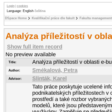
Login
|
cookies
Language: English
čeština
DSpace Home
Kvalifikační práce dle fakult
Fakulta management
Analýza příležitostí v obl
Show full item record
No preview available
Analýza příležitostí v oblasti e-b
Title:
Smékalová, Petra
Author:
Slinták, Karel
Advisor:
Tato práce poskytuje ucelené in
podnikatelských příležitostech v 
prostředí a také rozbor vybranýc
modelů, které jsou představeným
využívány. Zaměřuje se předevš