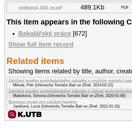
489.1Kb
smékalová_2016_vp.pdf
PDF
This item appears in the following C
Bakalářské práce
[672]
Show full item record
Related items
Showing items related by title, author, creat
Založení nového podnikatelského subjektu s využitím metody Lea
Mikula, Petr
(
Univerzita Tomáše Bati ve Zlíně
,
2014-02-22
)
Založení nového podnikatelského subjektu v oblasti maloobchodní
Matisková, Simona
(
Univerzita Tomáše Bati ve Zlíně
,
2020-01-06
)
Business model pro založení kavárny
Janíková, Lucie
(
Univerzita Tomáše Bati ve Zlíně
,
2021-01-15
)