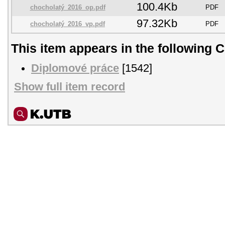
100.4Kb
chocholatý_2016_op.pdf
PDF
97.32Kb
chocholatý_2016_vp.pdf
PDF
This item appears in the following C
Diplomové práce
[1542]
Show full item record