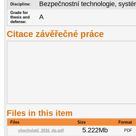
Bezpečnostní technologie, sys
Discipline:
Grade for
A
thesis and
defense:
Citace závěřečné práce
Files in this item
Files
Size
Format
5.222Mb
chocholatý_2016_dp.pdf
PDF