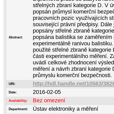
střelných zbraní kategorie D. V ú
popsán průmysl komerční bezpeč
pracovních pozic využívajících s
související právní předpisy. Dále
popsány střelné zbraně kategorie
popsána balistika se zaměřením 
Abstract:
experimentálně ranivou balistiku.
použité střelné zbraně kategorie D
části experimentálního měření. 
uvádí celkové zhodnocení výsled
měření a návrh zbraní kategorie D
průmyslu komerční bezpečnosti.
http://hdl.handle.net/10563/382
URI:
2016-02-05
Date:
Bez omezení
Availability:
Ústav elektroniky a měření
Department: