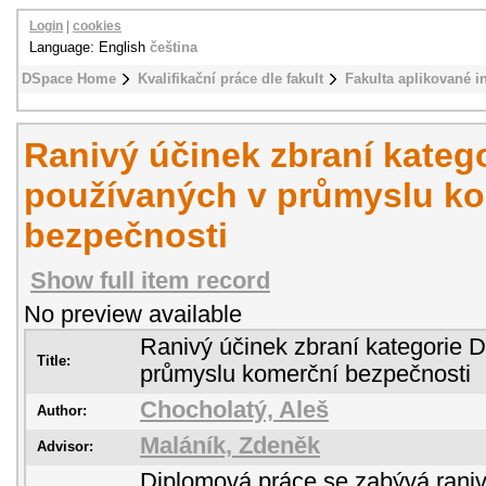
Login
|
cookies
Language: English
čeština
DSpace Home
Kvalifikační práce dle fakult
Fakulta aplikované i
Ranivý účinek zbraní kateg
používaných v průmyslu k
bezpečnosti
Show full item record
No preview available
Ranivý účinek zbraní kategorie 
Title:
průmyslu komerční bezpečnosti
Chocholatý, Aleš
Author:
Maláník, Zdeněk
Advisor:
Diplomová práce se zabývá rani