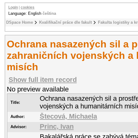
Login
|
cookies
Language: English
čeština
DSpace Home
Kvalifikační práce dle fakult
Fakulta logistiky a k
Ochrana nasazených sil a p
zahraničních vojenských a
misích
Show full item record
No preview available
Ochrana nasazených sil a prostř
Title:
vojenských a humanitárních misí
Štecová, Michaela
Author:
Princ, Ivan
Advisor:
Bakalářská práce se zabývá tém