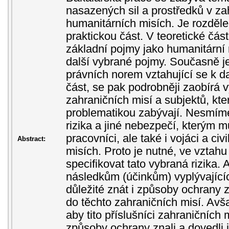
nasazených sil a prostředků v za
humanitárních misích. Je rozděle
praktickou část. V teoretické část
základní pojmy jako humanitární
další vybrané pojmy. Současně j
právních norem vztahující se k d
část, se pak podrobněji zaobírá 
zahraničních misí a subjektů, kte
problematikou zabývají. Nesmím
rizika a jiné nebezpečí, kterým 
pracovníci, ale také i vojáci a civi
Abstract:
misích. Proto je nutné, ve vztah
specifikovat tato vybraná rizika.
následkům (účinkům) vyplývajících
důležité znát i způsoby ochrany
do těchto zahraničních misí. Avš
aby tito příslušníci zahraničních 
způsoby ochrany znali a dovedli j