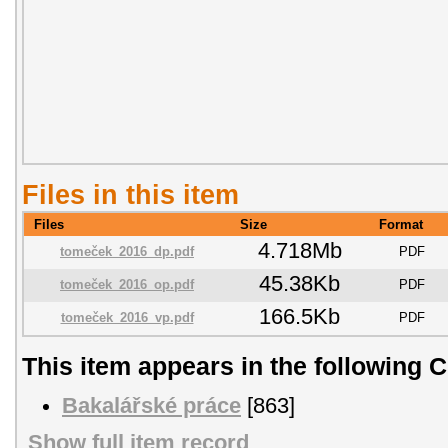
Files in this item
Files
Size
Format
4.718Mb
tomeček_2016_dp.pdf
PDF
45.38Kb
tomeček_2016_op.pdf
PDF
166.5Kb
tomeček_2016_vp.pdf
PDF
This item appears in the following C
Bakalářské práce
[863]
Show full item record