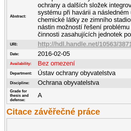
ochrany a dalších složek integr
systému při havárii a následném
Abstract:
chemické látky ze zimního stadio
nástin možností řešení problém
činnosti zasahujících jednotek po
http://hdl.handle.net/10563/387
URI:
2016-02-05
Date:
Bez omezení
Availability:
Ústav ochrany obyvatelstva
Department:
Ochrana obyvatelstva
Discipline:
Grade for
A
thesis and
defense:
Citace závěřečné práce