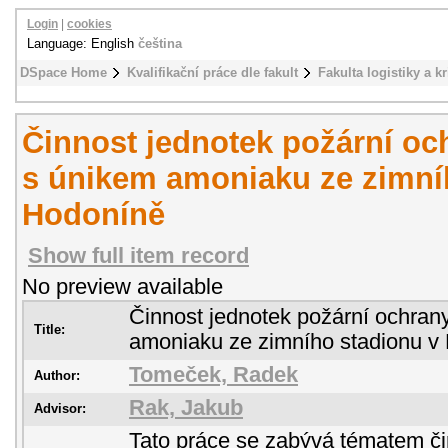
Login
|
cookies
Language: English
čeština
DSpace Home
Kvalifikační práce dle fakult
Fakulta logistiky a k
Činnost jednotek požární och
s únikem amoniaku ze zimní
Hodoníně
Show full item record
No preview available
Činnost jednotek požární ochrany
Title:
amoniaku ze zimního stadionu v
Tomeček, Radek
Author:
Rak, Jakub
Advisor:
Tato práce se zabývá tématem či