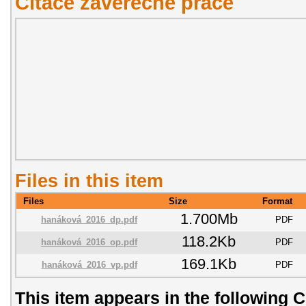
Citace závěřečné práce
Files in this item
Files
Size
Format
1.700Mb
hanáková_2016_dp.pdf
PDF
118.2Kb
hanáková_2016_op.pdf
PDF
169.1Kb
hanáková_2016_vp.pdf
PDF
This item appears in the following C