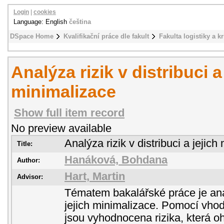
Login
|
cookies
Language: English
čeština
DSpace Home
Kvalifikační práce dle fakult
Fakulta logistiky a k
Analýza rizik v distribuci a
minimalizace
Show full item record
No preview available
Analýza rizik v distribuci a jejic
Title:
Hanáková, Bohdana
Author:
Hart, Martin
Advisor:
Tématem bakalářské práce je analý
jejich minimalizace. Pomocí vho
jsou vyhodnocena rizika, která oh