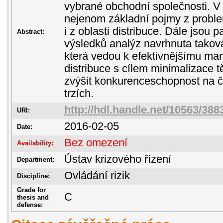
vybrané obchodní společnosti. V 
nejenom základní pojmy z problem
i z oblasti distribuce. Dále jsou 
Abstract:
výsledků analýz navrhnuta taková
která vedou k efektivnějšímu ma
distribuce s cílem minimalizace tě
zvýšit konkurenceschopnost na č
trzích.
http://hdl.handle.net/10563/388
URI:
2016-02-05
Date:
Bez omezení
Availability:
Ústav krizového řízení
Department:
Ovládání rizik
Discipline:
Grade for
C
thesis and
defense: