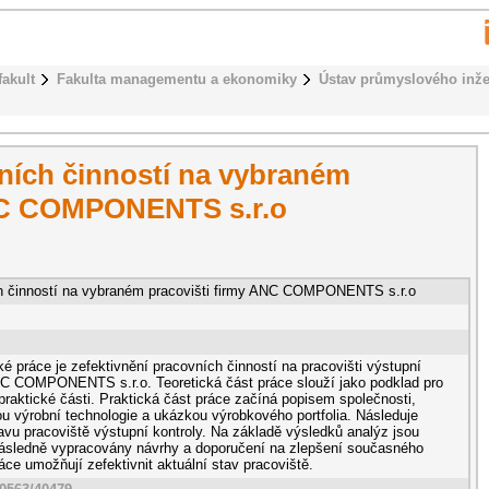
fakult
Fakulta managementu a ekonomiky
Ústav průmyslového inže
ních činností na vybraném
ANC COMPONENTS s.r.o
ch činností na vybraném pracovišti firmy ANC COMPONENTS s.r.o
 práce je zefektivnění pracovních činností na pracovišti výstupní
NC COMPONENTS s.r.o. Teoretická část práce slouží jako podklad pro
praktické části. Praktická část práce začíná popisem společnosti,
ou výrobní technologie a ukázkou výrobkového portfolia. Následuje
vu pracoviště výstupní kontroly. Na základě výsledků analýz jsou
následně vypracovány návrhy a doporučení na zlepšení současného
áce umožňují zefektivnit aktuální stav pracoviště.