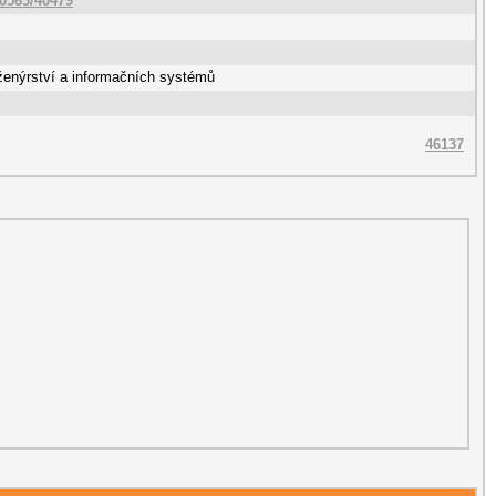
10563/40479
ženýrství a informačních systémů
46137