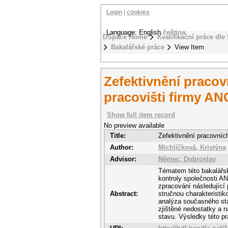
Login
|
cookies
Language: English
čeština
DSpace Home
Kvalifikační práce dle 
Bakalářské práce
View Item
Zefektivnění pracov
pracovišti firmy 
Show full item record
No preview available
Title:
Zefektivnění pracovní
Author:
Michlíčková, Kristýna
Advisor:
Němec, Dobroslav
Tématem této bakalářské
kontroly společnosti A
zpracování následující 
Abstract:
stručnou charakteristik
analýza současného sta
zjištěné nedostatky a 
stavu. Výsledky této pr