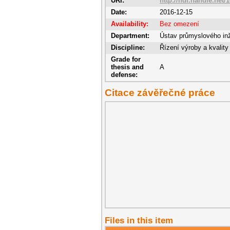
URI:
http://hdl.handle.net/
Date:
2016-12-15
Availability:
Bez omezení
Department:
Ústav průmyslového in
Discipline:
Řízení výroby a kvality
Grade for
thesis and
A
defense:
Citace závěřečné práce
Files in this item