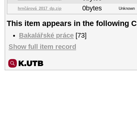
0bytes
hrnčárová_2017_dp.zip
Unknown
This item appears in the following C
Bakalářské práce
[73]
Show full item record