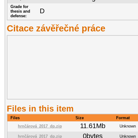
Grade for
D
thesis and
defense:
Citace závěřečné práce
Files in this item
Files
Size
Format
11.61Mb
hrnčárová_2017_dp.zip
Unknown
0bytes
hrnčárová_2017_dp.zip
Unknown