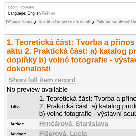
Login
|
cookies
Language: English
čeština
DSpace Home
Kvalifikační práce dle fakult
Fakulta multimediál
1. Teoretická část: Tvorba a přínos 
aktu 2. Praktická část: a) katalog
doplňky b) volné fotografie - výst
dokonalosti
Show full item record
No preview available
1. Teoretická část: Tvorba a příno
2. Praktická část: a) katalog pr
Title:
b) volné fotografie - výstavní so
Hrnčárová, Stanislava
Author:
Fišerová, Lucia
Advisor: