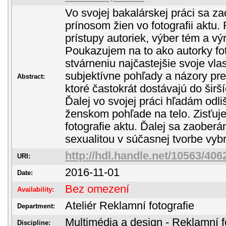
Vo svojej bakalárskej práci sa z
prínosom žien vo fotografii aktu
prístupy autoriek, výber tém a vý
Poukazujem na to ako autorky fot
stvárneniu najčastejšie svoje vlas
subjektívne pohľady a názory pr
Abstract:
ktoré častokrát dostávajú do šir
Ďalej vo svojej práci hľadám odl
ženskom pohľade na telo. Zisťuje
fotografie aktu. Ďalej sa zaoberám
sexualitou v súčasnej tvorbe vyb
http://hdl.handle.net/10563/406
URI:
2016-11-01
Date:
Bez omezení
Availability:
Ateliér Reklamní fotografie
Department:
Multimédia a design - Reklamní f
Discipline: