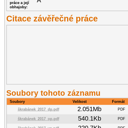
A
práce a její
obhajoby:
Citace závěřečné práce
Soubory tohoto záznamu
Soubory
Velikost
Formát
2.051Mb
škrabánek_2017_dp.pdf
PDF
540.1Kb
škrabánek_2017_op.pdf
PDF
220.7Kb