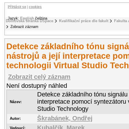
Přihlásit se
|
cookies
Jazyk:
English
čeština
Domovská stránka DSpace
Kvalifikační práce dle fakult
Fakulta 
Zobrazit záznam
Detekce základního tónu signá
nástrojů a její interpretace po
technologii Virtual Studio Tec
Zobrazit celý záznam
Není dostupný náhled
Detekce základního tónu signálu s
interpretace pomocí syntezátoru v
Název:
Studio Technology
Škrabánek, Ondřej
Autor:
Kubalčík, Marek
Vedoucí: