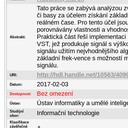
Tato práce se zabývá analýzou z
či basy za účelem získání základ
reálném čase. Pro tento účel js
porovnávány vlastnosti a vhodnos
Praktická část řeší implementaci 
Abstrakt:
VST, jež produkuje signál s výšk
signálu užitím nejvhodnějšího alg
základní frek-vence s možností 
signálu.
http://hdl.handle.net/10563/409
URI:
2017-02-03
Datum:
Bez omezení
Dostupnost:
Ústav informatiky a umělé inteli
Ústav:
Studijní
Informační technologie
obor:
Klasifikace
závěřečné