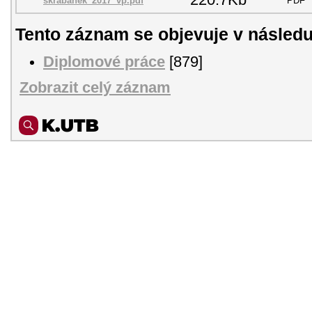
škrabánek_2017_vp.pdf
PDF
Tento záznam se objevuje v následu
Diplomové práce
[879]
Zobrazit celý záznam