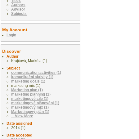
Titles
Authors
Advisor
Subjects
My Account
Login
Discover
Author
Krajčová, Markéta (1)
Subject
communication activities (1)
komunikační aktivity (1)
marketing goals (1)
marketing mix (1)
Marketing plan (1)
marketing planning (1)
marketingové cíle (1)
marketingové plánování (1)
marketingový mix (1)
Marketingový plán (1)
... View More
Date assigned
2014 (1)
Date accepted