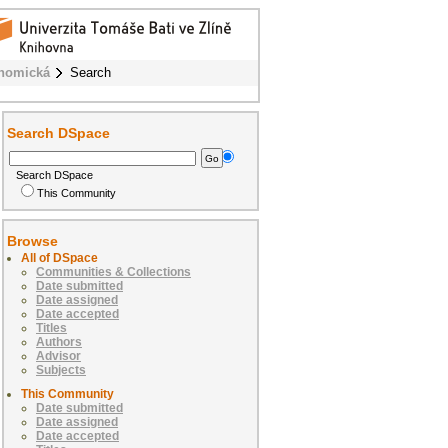
onomická
Search
Search DSpace
Search DSpace
This Community
Browse
All of DSpace
Communities & Collections
Date submitted
Date assigned
Date accepted
Titles
Authors
Advisor
Subjects
This Community
Date submitted
Date assigned
Date accepted