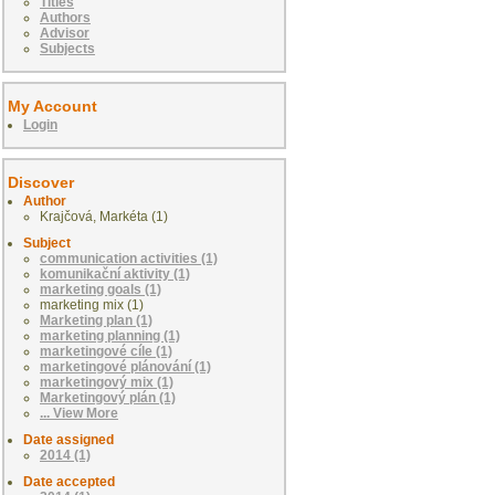
Titles
Authors
Advisor
Subjects
My Account
Login
Discover
Author
Krajčová, Markéta (1)
Subject
communication activities (1)
komunikační aktivity (1)
marketing goals (1)
marketing mix (1)
Marketing plan (1)
marketing planning (1)
marketingové cíle (1)
marketingové plánování (1)
marketingový mix (1)
Marketingový plán (1)
... View More
Date assigned
2014 (1)
Date accepted