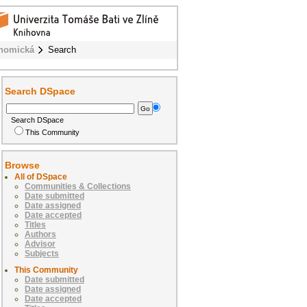
onomická
Search
Search DSpace
Search DSpace
This Community
Browse
All of DSpace
Communities & Collections
Date submitted
Date assigned
Date accepted
Titles
Authors
Advisor
Subjects
This Community
Date submitted
Date assigned
Date accepted