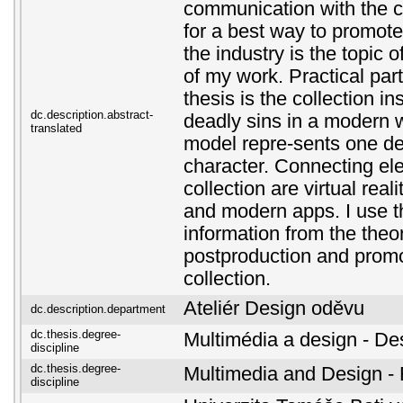
communication with the 
for a best way to promot
the industry is the topic o
of my work. Practical par
thesis is the collection i
dc.description.abstract-
deadly sins in a modern w
translated
model repre-sents one dea
character. Connecting el
collection are virtual real
and modern apps. I use t
information from the theore
postproduction and promo
collection.
Ateliér Design oděvu
dc.description.department
dc.thesis.degree-
Multimédia a design - De
discipline
dc.thesis.degree-
Multimedia and Design -
discipline