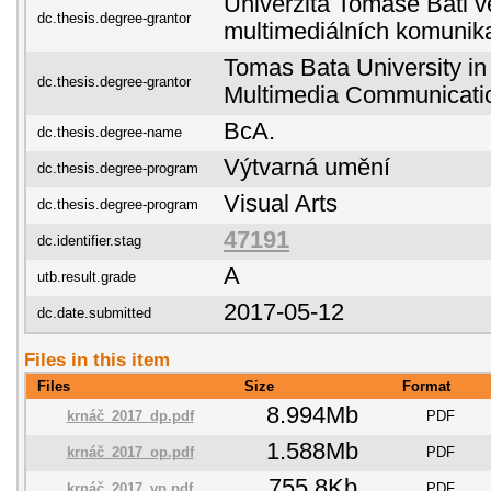
Univerzita Tomáše Bati ve
dc.thesis.degree-grantor
multimediálních komunik
Tomas Bata University in 
dc.thesis.degree-grantor
Multimedia Communicati
BcA.
dc.thesis.degree-name
Výtvarná umění
dc.thesis.degree-program
Visual Arts
dc.thesis.degree-program
47191
dc.identifier.stag
A
utb.result.grade
2017-05-12
dc.date.submitted
Files in this item
Files
Size
Format
8.994Mb
krnáč_2017_dp.pdf
PDF
1.588Mb
krnáč_2017_op.pdf
PDF
755.8Kb
krnáč_2017_vp.pdf
PDF