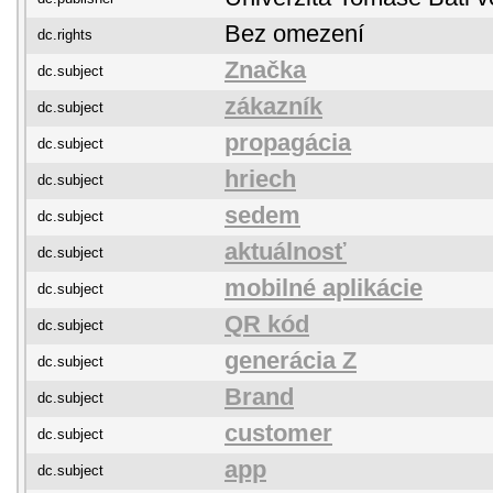
Bez omezení
dc.rights
Značka
dc.subject
zákazník
dc.subject
propagácia
dc.subject
hriech
dc.subject
sedem
dc.subject
aktuálnosť
dc.subject
mobilné aplikácie
dc.subject
QR kód
dc.subject
generácia Z
dc.subject
Brand
dc.subject
customer
dc.subject
app
dc.subject