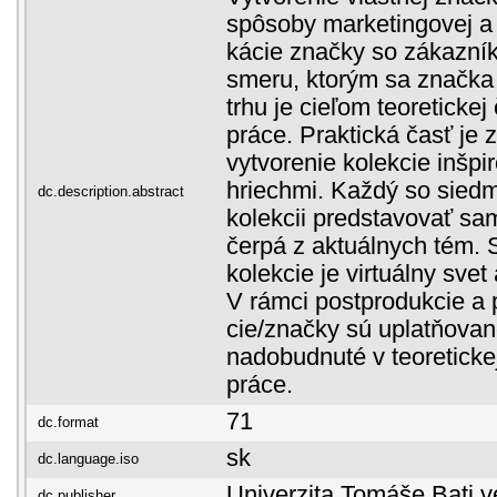
spôsoby marketingovej a 
kácie značky so zákazní
smeru, ktorým sa značka
trhu je cieľom teoretickej
práce. Praktická časť je
vytvorenie kolekcie inšpi
hriechmi. Každý so siedm
dc.description.abstract
kolekcii predstavovať sa
čerpá z aktuálnych tém.
kolekcie je virtuálny svet
V rámci postprodukcie a 
cie/značky sú uplatňova
nadobudnuté v teoretickej
práce.
71
dc.format
sk
dc.language.iso
Univerzita Tomáše Bati v
dc.publisher