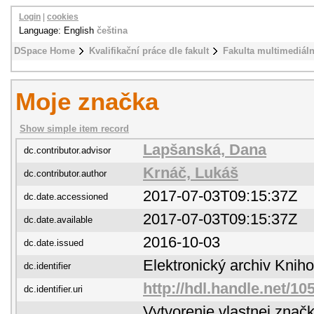
Login
|
cookies
Language: English
čeština
DSpace Home
Kvalifikační práce dle fakult
Fakulta multimediál
Moje značka
Show simple item record
Lapšanská, Dana
dc.contributor.advisor
Krnáč, Lukáš
dc.contributor.author
2017-07-03T09:15:37Z
dc.date.accessioned
2017-07-03T09:15:37Z
dc.date.available
2016-10-03
dc.date.issued
Elektronický archiv Kni
dc.identifier
http://hdl.handle.net/10
dc.identifier.uri
Vytvorenie vlastnej značk