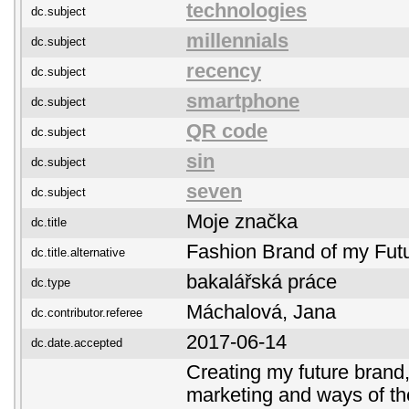
technologies
dc.subject
millennials
dc.subject
recency
dc.subject
smartphone
dc.subject
QR code
dc.subject
sin
dc.subject
seven
dc.subject
Moje značka
dc.title
Fashion Brand of my Fut
dc.title.alternative
bakalářská práce
dc.type
Máchalová, Jana
dc.contributor.referee
2017-06-14
dc.date.accepted
Creating my future brand,
marketing and ways of th