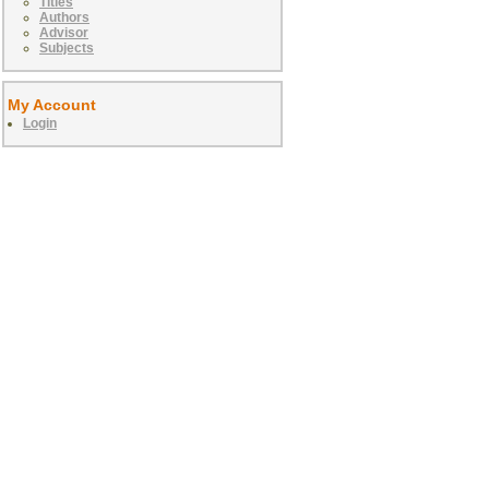
Titles
Authors
Advisor
Subjects
My Account
Login