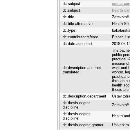
dc.subject
social car
dc.subject
health car
dc.title
Zdravotně 
dc.title.alternative
Health Soc
dc.type
bakalářská
dc.contributor.referee
Elsner, Lu
dc.date.accepted
2018-06-1
The bachel
public pers
practical. 
mission of
dc.description.abstract-
work and hi
translated
worker, leg
practical 
through a 
health soc
thesis are
dc.description.department
Ústav zdr
dc.thesis.degree-
Zdravotně 
discipline
dc.thesis.degree-
Health and
discipline
dc.thesis.degree-grantor
Univerzita