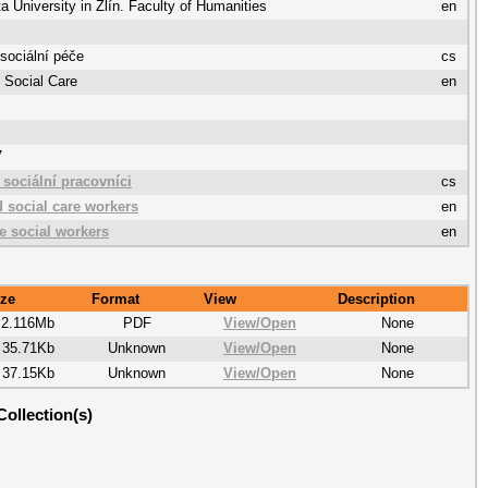
 University in Zlín. Faculty of Humanities
en
sociální péče
cs
 Social Care
en
7
 sociální pracovníci
cs
d social care workers
en
re social workers
en
ize
Format
View
Description
2.116Mb
PDF
View/
Open
None
35.71Kb
Unknown
View/
Open
None
37.15Kb
Unknown
View/
Open
None
Collection(s)