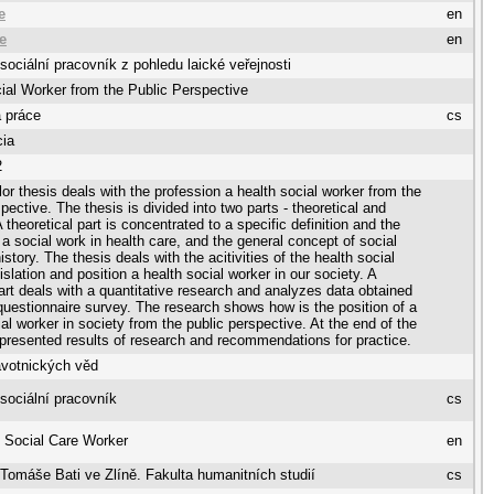
e
en
e
en
sociální pracovník z pohledu laické veřejnosti
ial Worker from the Public Perspective
 práce
cs
cia
2
or thesis deals with the profession a health social worker from the
pective. The thesis is divided into two parts - theoretical and
A theoretical part is concentrated to a specific definition and the
 a social work in health care, and the general concept of social
story. The thesis deals with the acitivities of the health social
islation and position a health social worker in our society. A
part deals with a quantitative research and analyzes data obtained
questionnaire survey. The research shows how is the position of a
ial worker in society from the public perspective. At the end of the
 presented results of research and recommendations for practice.
avotnických věd
sociální pracovník
cs
 Social Care Worker
en
 Tomáše Bati ve Zlíně. Fakulta humanitních studií
cs