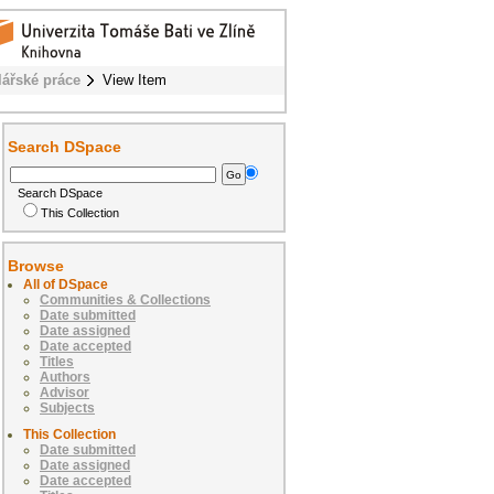
lářské práce
View Item
Search DSpace
Search DSpace
This Collection
Browse
All of DSpace
Communities & Collections
Date submitted
Date assigned
Date accepted
Titles
Authors
Advisor
Subjects
This Collection
Date submitted
Date assigned
Date accepted