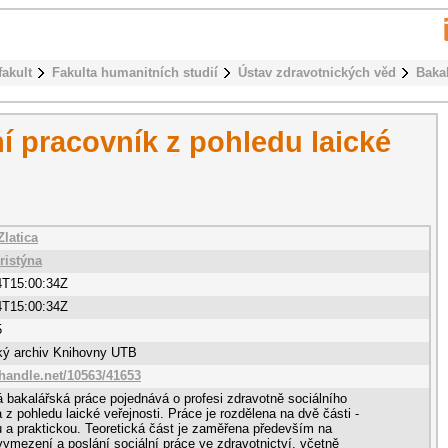
fakult
Fakulta humanitních studií
Ústav zdravotnických věd
Baka
í pracovník z pohledu laické
Zlatica
ristýna
4T15:00:34Z
4T15:00:34Z
5
cký archiv Knihovny UTB
.handle.net/10563/41653
 bakalářská práce pojednává o profesi zdravotně sociálního
 z pohledu laické veřejnosti. Práce je rozdělena na dvě části -
u a praktickou. Teoretická část je zaměřena především na
vymezení a poslání sociální práce ve zdravotnictví, včetně