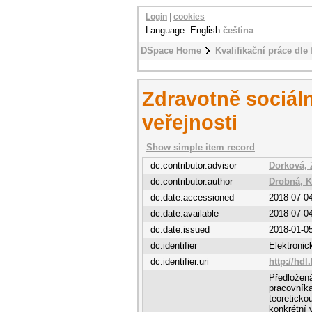
Login
|
cookies
Language: English
čeština
DSpace Home
Kvalifikační práce dle 
Zdravotně sociáln
veřejnosti
Show simple item record
dc.contributor.advisor
Dorková, 
dc.contributor.author
Drobná, K
dc.date.accessioned
2018-07-0
dc.date.available
2018-07-0
dc.date.issued
2018-01-0
dc.identifier
Elektroni
dc.identifier.uri
http://hdl
Předložená
pracovníka
teoreticko
konkrétní 