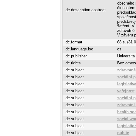
obecného p
činnostem 
dc.description.abstract
předpoklad
společnost
představuj
šetření. V
zdravotně 
V závěru p
dc.format
68 s. (81 
dc.language.iso
cs
dc.publisher
Univerzita
dc.rights
Bez omez
dc.subject
zdravotně
dc.subject
sociální p
dc.subject
legislativ
dc.subject
veřejnost
dc.subject
sociální 
dc.subject
zdravotní
dc.subject
health so
dc.subject
social wor
dc.subject
legislatio
dc.subject
public