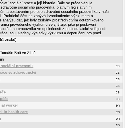
ojetí sociální práce a její historie. Dále se práce věnuje
zdravotně sociálního pracovníka, platným legislativním
ům a postavením profese zdravotně sociálního pracovníka v naší
i. Praktická část se zabývá kvantitativním výzkumem a
e analýzu dat, jež byly získány prostřednictvím dotazníkového
 rámci provedeného výzkumu se zjišťuje, jaké je postavení
sociálního pracovníka ve společnosti z pohledu laické veřejnosti.
ráce jsou uvedeny výsledky výzkumu a doporučení pro praxi.
051 znaků)
 Tomáše Bati ve Zlíně
ení
 sociální pracovník
cs
ráce ve zdravotnictví
cs
a
cs
cs
péče
cs
 péče
cs
cial worker
en
k in health care
en
n
en
en