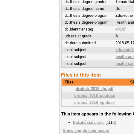
dc.thesis.degree-grantor
Tomas Bata
dc.thesis.degree-name
Bc.
dc.thesis.degree-program
Zdravotně 
dc.thesis.degree-program
Health and
dc.identifier.stag
49187
utb.result.grade
A
dc.date.submitted
2018-05-1
local.subject
zdravotně
local.subject
health an
local.subject
health ca
Files in this item
Files
S
drobná_2018_dp.pdf
drobná_2018_op.docx
drobná_2018_vp.docx
This item appears in the following 
Bakalářské práce
[1118]
Show simple item record