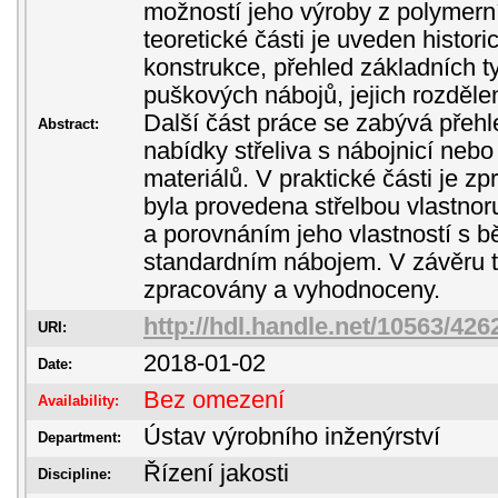
možností jeho výroby z polymerní
teoretické části je uveden historic
konstrukce, přehled základních t
puškových nábojů, jejich rozdělen
Další část práce se zabývá pře
Abstract:
nabídky střeliva s nábojnicí nebo
materiálů. V praktické části je z
byla provedena střelbou vlastno
a porovnáním jeho vlastností s 
standardním nábojem. V závěru t
zpracovány a vyhodnoceny.
http://hdl.handle.net/10563/426
URI:
2018-01-02
Date:
Bez omezení
Availability:
Ústav výrobního inženýrství
Department:
Řízení jakosti
Discipline: