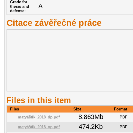
Grade for
A
thesis and
defense:
Citace závěřečné práce
Files in this item
Files
Size
Format
8.863Mb
matyáštík_2018_dp.pdf
PDF
474.2Kb
matyáštík_2018_op.pdf
PDF