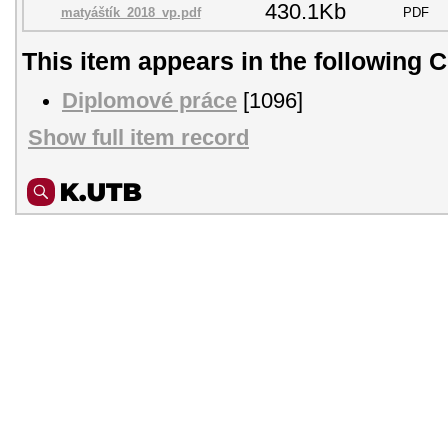
430.1Kb
matyáštík_2018_vp.pdf
PDF
This item appears in the following C
Diplomové práce
[1096]
Show full item record