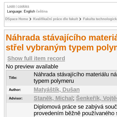
Login
|
cookies
Language: English
čeština
DSpace Home
Kvalifikační práce dle fakult
Fakulta technologick
Náhrada stávajícího materi
střel vybraným typem poly
Show full item record
No preview available
Náhrada stávajícího materiálu ná
Title:
typem polymeru
Matyáštík, Dušan
Author:
Staněk, Michal
;
Šenkeřík, Vojt
Advisor:
Diplomová práce se zabývá sou
provedením běžně používaného s