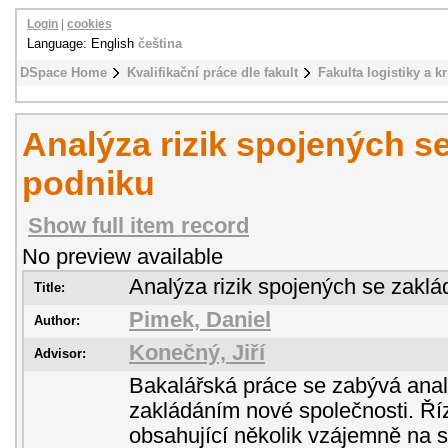
Login
|
cookies
Language: English
čeština
DSpace Home
Kvalifikační práce dle fakult
Fakulta logistiky a k
Analýza rizik spojených s
podniku
Show full item record
No preview available
Analýza rizik spojených se zakl
Title:
Pimek, Daniel
Author:
Konečný, Jiří
Advisor:
Bakalářská práce se zabývá anal
zakládáním nové společnosti. Říze
obsahující několik vzájemně na s