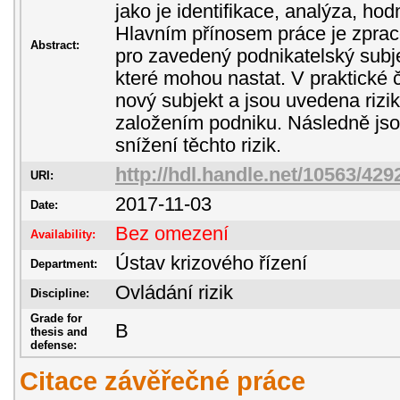
jako je identifikace, analýza, hod
Hlavním přínosem práce je zpra
Abstract:
pro zavedený podnikatelský subjek
které mohou nastat. V praktické 
nový subjekt a jsou uvedena rizik
založením podniku. Následně jso
snížení těchto rizik.
http://hdl.handle.net/10563/429
URI:
2017-11-03
Date:
Bez omezení
Availability:
Ústav krizového řízení
Department:
Ovládání rizik
Discipline:
Grade for
B
thesis and
defense:
Citace závěřečné práce