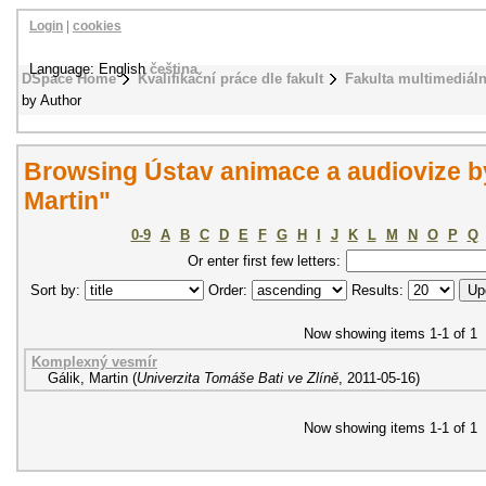
Login
|
cookies
Language: English
čeština
DSpace Home
Kvalifikační práce dle fakult
Fakulta multimediál
by Author
Browsing Ústav animace a audiovize by
Martin"
0-9
A
B
C
D
E
F
G
H
I
J
K
L
M
N
O
P
Q
Or enter first few letters:
Sort by:
Order:
Results:
Now showing items 1-1 of 1
Komplexný vesmír
Gálik, Martin
(
Univerzita Tomáše Bati ve Zlíně
,
2011-05-16
)
Now showing items 1-1 of 1