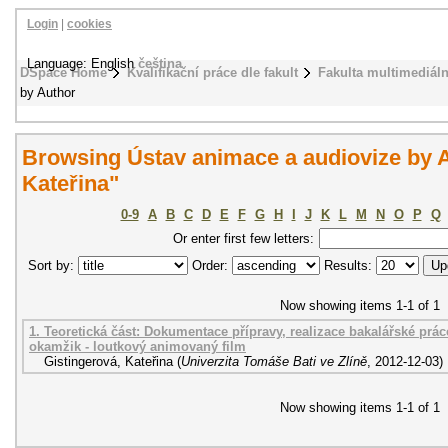
Login
|
cookies
Language: English
čeština
DSpace Home
Kvalifikační práce dle fakult
Fakulta multimediál
by Author
Browsing Ústav animace a audiovize by A
Kateřina"
0-9
A
B
C
D
E
F
G
H
I
J
K
L
M
N
O
P
Q
Or enter first few letters:
Sort by:
Order:
Results:
Now showing items 1-1 of 1
1. Teoretická část: Dokumentace přípravy, realizace bakalářské prác
okamžik - loutkový animovaný film
Gistingerová, Kateřina
(
Univerzita Tomáše Bati ve Zlíně
,
2012-12-03
)
Now showing items 1-1 of 1