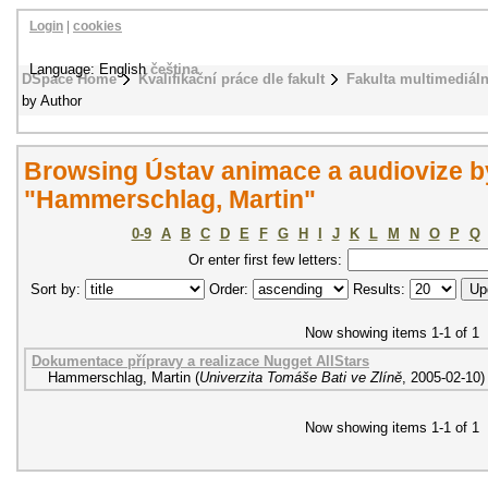
Login
|
cookies
Language: English
čeština
DSpace Home
Kvalifikační práce dle fakult
Fakulta multimediál
by Author
Browsing Ústav animace a audiovize b
"Hammerschlag, Martin"
0-9
A
B
C
D
E
F
G
H
I
J
K
L
M
N
O
P
Q
Or enter first few letters:
Sort by:
Order:
Results:
Now showing items 1-1 of 1
Dokumentace přípravy a realizace Nugget AllStars
Hammerschlag, Martin
(
Univerzita Tomáše Bati ve Zlíně
,
2005-02-10
)
Now showing items 1-1 of 1