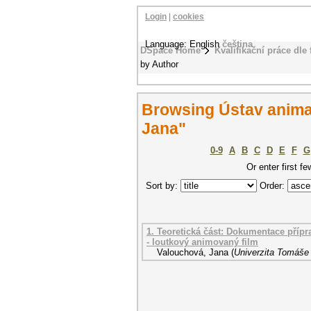
Login
|
cookies
Language: English
čeština
DSpace Home
Kvalifikační práce dle 
by Author
Browsing Ústav anima
Jana"
0-9
A
B
C
D
E
F
G
Or enter first fe
Sort by:
Order:
1. Teoretická část: Dokumentace přípra
- loutkový animovaný film
Valouchová, Jana
(
Univerzita Tomáše 