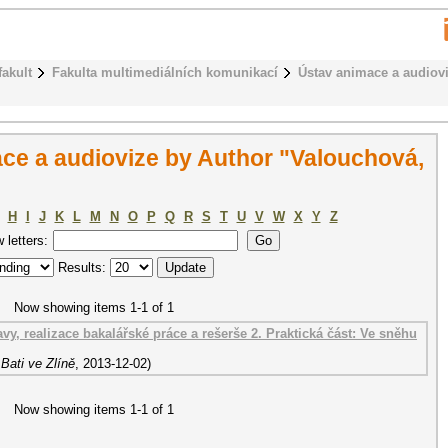
fakult
Fakulta multimediálních komunikací
Ústav animace a audiov
ce a audiovize by Author "Valouchová,
H
I
J
K
L
M
N
O
P
Q
R
S
T
U
V
W
X
Y
Z
w letters:
Results:
Now showing items 1-1 of 1
vy, realizace bakalářské práce a rešerše 2. Praktická část: Ve sněhu
Bati ve Zlíně
,
2013-12-02
)
Now showing items 1-1 of 1