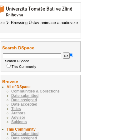
ize
Browsing Ústav animace a audiovize
Search DSpace
Search DSpace
This Community
Browse
All of DSpace
Communities & Collections
Date submitted
Date assigned
Date accepted
Titles
Authors
Advisor
Subjects
This Community
Date submitted
Date assigned