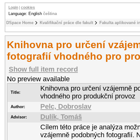
Login
|
cookies
Language: English
čeština
DSpace Home
Kvalifikační práce dle fakult
Fakulta aplikované i
Knihovna pro určení vzáj
fotografií vhodného pro pr
Show full item record
No preview available
Knihovna pro určení vzájemně po
Title:
vhodného pro produkční provoz
Pelc, Dobroslav
Author:
Dulík, Tomáš
Advisor:
Cílem této práce je analýza možn
vzájemně podobných fotografií. 