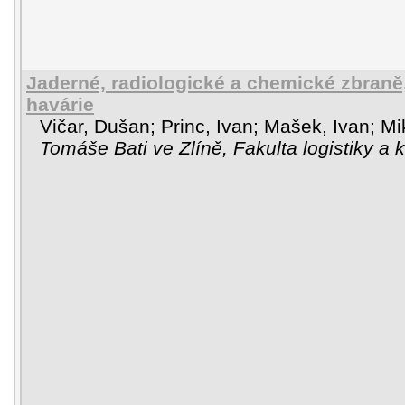
Jaderné, radiologické a chemické zbraně
havárie
Vičar, Dušan
;
Princ, Ivan
;
Mašek, Ivan
;
Mi
Tomáše Bati ve Zlíně, Fakulta logistiky a 