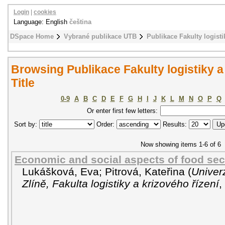
Login
|
cookies
Language: English
čeština
DSpace Home
Vybrané publikace UTB
Publikace Fakulty logisti
Browsing Publikace Fakulty logistiky a
Title
0-9
A
B
C
D
E
F
G
H
I
J
K
L
M
N
O
P
Q
Or enter first few letters:
Sort by:
Order:
Results:
Now showing items 1-6 of 6
Economic and social aspects of food sec
Lukášková, Eva
;
Pitrová, Kateřina
(
Univer
Zlíně, Fakulta logistiky a krizového řízení
,