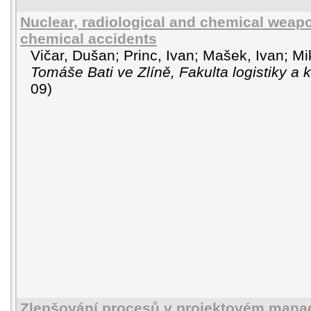
Nuclear, radiological and chemical weapo
chemical accidents
Vičar, Dušan
;
Princ, Ivan
;
Mašek, Ivan
;
Mi
Tomáše Bati ve Zlíně, Fakulta logistiky a 
09
)
Zlepšování procesů v projektovém man