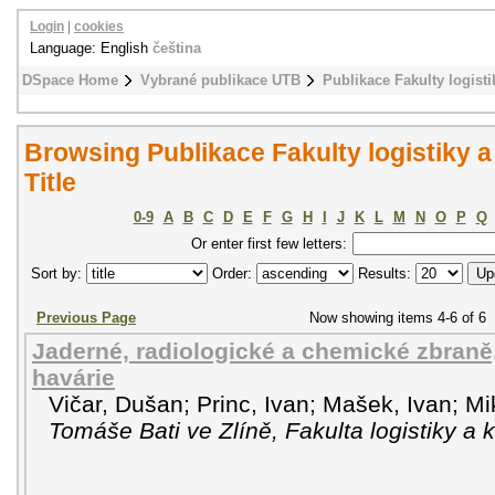
Login
|
cookies
Language: English
čeština
DSpace Home
Vybrané publikace UTB
Publikace Fakulty logisti
Browsing Publikace Fakulty logistiky a
Title
0-9
A
B
C
D
E
F
G
H
I
J
K
L
M
N
O
P
Q
Or enter first few letters:
Sort by:
Order:
Results:
Previous Page
Now showing items 4-6 of 6
Jaderné, radiologické a chemické zbraně
havárie
Vičar, Dušan
;
Princ, Ivan
;
Mašek, Ivan
;
Mi
Tomáše Bati ve Zlíně, Fakulta logistiky a 