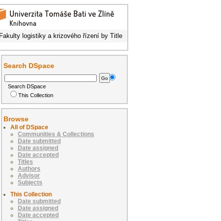
akulty logistiky a krizového řízení by Title
Search DSpace
Search DSpace
This Collection
Browse
All of DSpace
Communities & Collections
Date submitted
Date assigned
Date accepted
Titles
Authors
Advisor
Subjects
This Collection
Date submitted
Date assigned
Date accepted