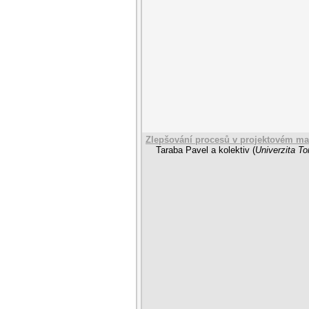
Zlepšování procesů v projektovém m
Taraba Pavel a kolektiv
(
Univerzita To