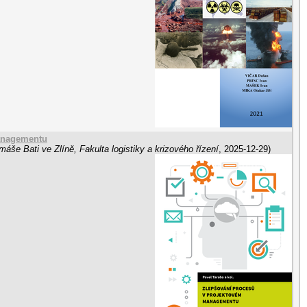
anagementu
máše Bati ve Zlíně, Fakulta logistiky a krizového řízení
,
2025-12-29
)