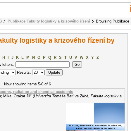
B
Publikace Fakulty logistiky a krizového řízení
Browsing Publikace F
ulty logistiky a krizového řízení by
H
I
J
K
L
M
N
O
P
Q
R
S
T
U
V
W
X
Y
Z
w letters:
Results:
Now showing items 5-6 of 6
eapons, radiation and chemical accidents
n
;
Mika, Otakar Jiří
(
Univerzita Tomáše Bati ve Zlíně, Fakulta logistiky a