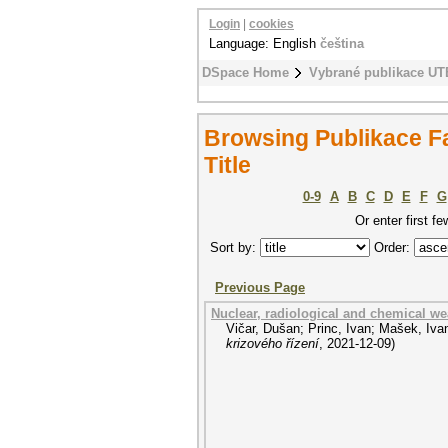
Login
|
cookies
Language: English
čeština
DSpace Home
Vybrané publikace UT
Browsing Publikace Fak
Title
0-9
A
B
C
D
E
F
G
Or enter first fe
Sort by:
Order:
Previous Page
Nuclear, radiological and chemical w
Vičar, Dušan
;
Princ, Ivan
;
Mašek, Iva
krizového řízení
,
2021-12-09
)