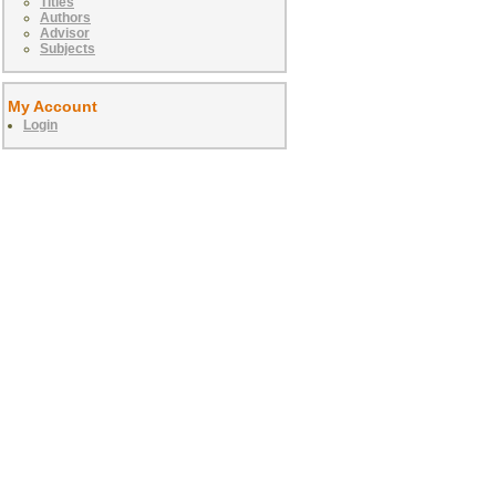
Titles
Authors
Advisor
Subjects
My Account
Login