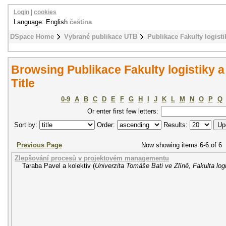
Login
|
cookies
Language: English
čeština
DSpace Home
Vybrané publikace UTB
Publikace Fakulty logisti
Browsing Publikace Fakulty logistiky a
Title
0-9
A
B
C
D
E
F
G
H
I
J
K
L
M
N
O
P
Q
Or enter first few letters:
Sort by:
Order:
Results:
Previous Page
Now showing items 6-6 of 6
Zlepšování procesů v projektovém managementu
Taraba Pavel a kolektiv
(
Univerzita Tomáše Bati ve Zlíně, Fakulta logi