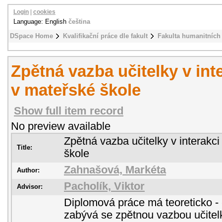
Login
|
cookies
Language: English
čeština
DSpace Home
Kvalifikační práce dle fakult
Fakulta humanitních 
Zpětná vazba učitelky v int
v mateřské škole
Show full item record
No preview available
Zpětná vazba učitelky v interakci
Title:
škole
Zahnašová, Markéta
Author:
Pacholík, Viktor
Advisor:
Diplomová práce má teoreticko - 
zabývá se zpětnou vazbou učitelk