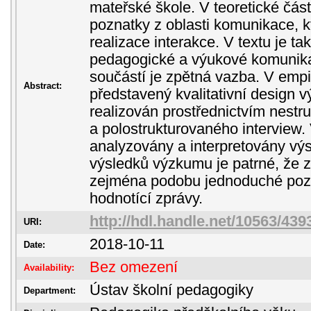
mateřské škole. V teoretické čás
poznatky z oblasti komunikace, k
realizace interakce. V textu je 
pedagogické a výukové komunikac
součástí je zpětná vazba. V empir
Abstract:
představený kvalitativní design v
realizován prostřednictvím nest
a polostrukturovaného interview.
analyzovány a interpretovány vý
výsledků výzkumu je patrné, že 
zejména podobu jednoduché pozit
hodnotící zprávy.
http://hdl.handle.net/10563/439
URI:
2018-10-11
Date:
Bez omezení
Availability:
Ústav školní pedagogiky
Department: