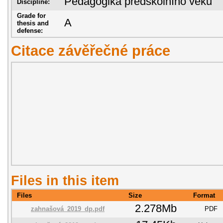
Pedagogika předškolního věku
Discipline:
Grade for
A
thesis and
defense:
Citace závěřečné práce
Files in this item
Files
Size
Format
2.278Mb
zahnašová_2019_dp.pdf
PDF