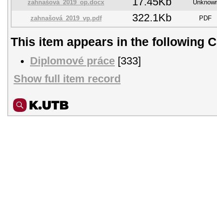
17.45Kb
zahnašová_2019_op.docx
Unknow
322.1Kb
zahnašová_2019_vp.pdf
PDF
This item appears in the following C
Diplomové práce
[333]
Show full item record