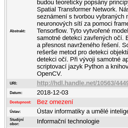
budou teoreticky popsány princip
Spatial Transformer Network. Ná
seznámení s tvorbou vybraných 
neuronových sítí za pomoci fra
Tensorflow. Tyto vytvořené model
Abstrakt:
samotné detekci zavřených očí. 
a přesnost navrženého řešení. So
rešerše metod pro detekci objek
detekci očí. Při vývoji samotné ap
scriptovací jazyk Python a kniho
OpenCV.
http://hdl.handle.net/10563/444
URI:
2018-12-03
Datum:
Bez omezení
Dostupnost:
Ústav informatiky a umělé inteli
Ústav:
Studijní
Informační technologie
obor: