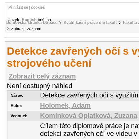
Přihlásit se
|
cookies
Jazyk:
English
čeština
Domovská stránka DSpace
Kvalifikační práce dle fakult
Fakulta 
Zobrazit záznam
Detekce zavřených očí s v
strojového učení
Zobrazit celý záznam
Není dostupný náhled
Detekce zavřených očí s využitím
Název:
Holomek, Adam
Autor:
Komínková Oplatková, Zuzana
Vedoucí:
Cílem této diplomové práce je na
detekci zavřených očí ve videu v