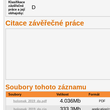
Klasifikace
závěřečné
D
práce a její
obhajoby:
Citace závěřečné práce
Soubory tohoto záznamu
Soubory
Velikost
Formát
4.036Mb
holomek_2019_dp.pdf
PDF
333.3Mb
holomek_2019_dp.zip
application/z