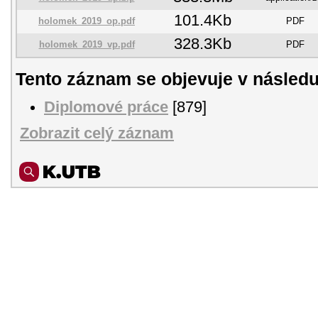
101.4Kb
holomek_2019_op.pdf
PDF
328.3Kb
holomek_2019_vp.pdf
PDF
Tento záznam se objevuje v následu
Diplomové práce
[879]
Zobrazit celý záznam