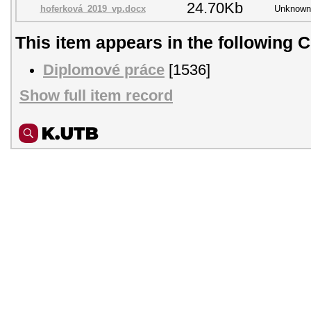
24.70Kb
hoferková_2019_vp.docx
Unknown
This item appears in the following C
Diplomové práce
[1536]
Show full item record