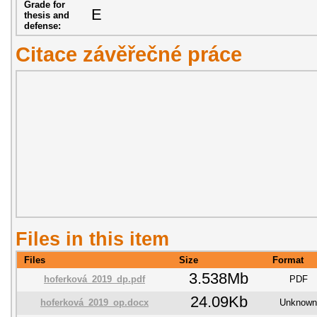
Grade for
E
thesis and
defense:
Citace závěřečné práce
Files in this item
Files
Size
Format
3.538Mb
hoferková_2019_dp.pdf
PDF
24.09Kb
hoferková_2019_op.docx
Unknown