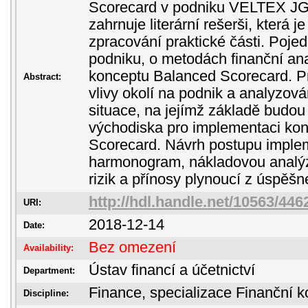
Scorecard v podniku VELTEX JG s
zahrnuje literární rešerši, která 
zpracování praktické části. Poje
podniku, o metodách finanční ana
konceptu Balanced Scorecard. Pr
Abstract:
vlivy okolí na podnik a analyzová
situace, na jejímž základě budo
východiska pro implementaci ko
Scorecard. Návrh postupu imple
harmonogram, nákladovou analý
rizik a přínosy plynoucí z úspěšn
http://hdl.handle.net/10563/446
URI:
2018-12-14
Date:
Bez omezení
Availability:
Ústav financí a účetnictví
Department:
Finance, specializace Finanční k
Discipline: