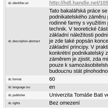
http://hdl.handle.net/1
dc.identifier.uri
Tato bakalářská práce s
podnikatelského záměru 
rodinné farmy s využitím
technik. V teoretické čás
základní náležitosti pod
je zde také popsán koncep
dc.description.abstract
základní principy. V prakt
konkrétní podnikatelský 
záměrem je zjistit, zda m
pouze k samozásobitelst
budoucnu stát plnohodno
60
dc.format
en
dc.language.iso
Univerzita Tomáše Bati v
dc.publisher
Bez omezení
dc.rights