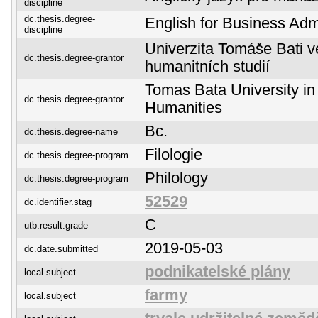
discipline
dc.thesis.degree-
English for Business Admi
discipline
Univerzita Tomáše Bati ve
dc.thesis.degree-grantor
humanitních studií
Tomas Bata University in 
dc.thesis.degree-grantor
Humanities
Bc.
dc.thesis.degree-name
Filologie
dc.thesis.degree-program
Philology
dc.thesis.degree-program
52529
dc.identifier.stag
C
utb.result.grade
2019-05-03
dc.date.submitted
podnikatelské plány
local.subject
farmy
local.subject