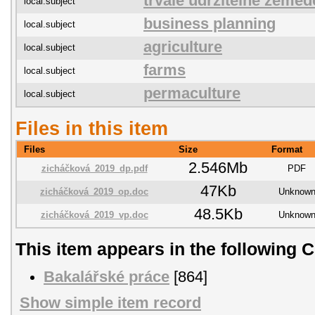
trvale udržitelné zeměd
local.subject
business planning
local.subject
agriculture
local.subject
farms
local.subject
permaculture
local.subject
Files in this item
Files
Size
Format
2.546Mb
zicháčková_2019_dp.pdf
PDF
47Kb
zicháčková_2019_op.doc
Unknow
48.5Kb
zicháčková_2019_vp.doc
Unknow
This item appears in the following C
Bakalářské práce
[864]
Show simple item record