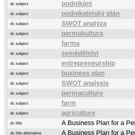
podnikání
dc.subject
podnikatelský plán
dc.subject
SWOT analýza
dc.subject
permakultura
dc.subject
farma
dc.subject
zemědělství
dc.subject
entrepreneurship
dc.subject
business plan
dc.subject
SWOT analysis
dc.subject
permaculture
dc.subject
farm
dc.subject
agriculture
dc.subject
A Business Plan for a P
dc.title
A Business Plan for a P
dc.title.alternative