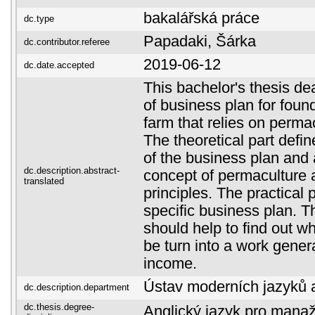
bakalářská práce
dc.type
Papadaki, Šárka
dc.contributor.referee
2019-06-12
dc.date.accepted
This bachelor's thesis de
of business plan for found
farm that relies on perma
The theoretical part defi
of the business plan and 
dc.description.abstract-
concept of permaculture a
translated
principles. The practical p
specific business plan. T
should help to find out w
be turn into a work gener
income.
Ústav moderních jazyků a 
dc.description.department
dc.thesis.degree-
Anglický jazyk pro manaž