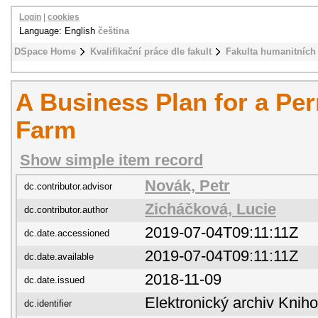
Login
|
cookies
Language: English
čeština
DSpace Home
Kvalifikační práce dle fakult
Fakulta humanitních 
A Business Plan for a Pe
Farm
Show simple item record
Novák, Petr
dc.contributor.advisor
Zicháčková, Lucie
dc.contributor.author
2019-07-04T09:11:11Z
dc.date.accessioned
2019-07-04T09:11:11Z
dc.date.available
2018-11-09
dc.date.issued
Elektronický archiv Kni
dc.identifier