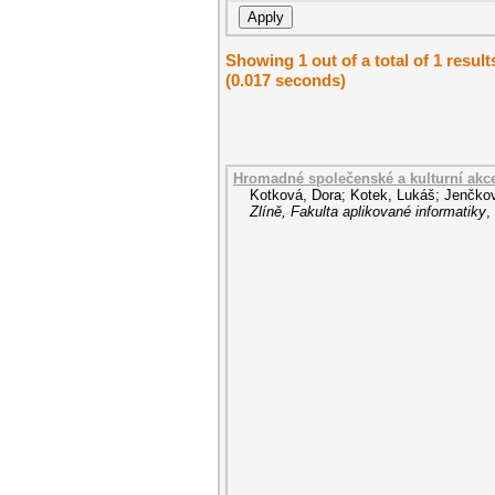
Showing 1 out of a total of 1 result
(0.017 seconds)
Hromadné společenské a kulturní akce
Kotková, Dora
;
Kotek, Lukáš
;
Jenčkov
Zlíně, Fakulta aplikované informatiky
,