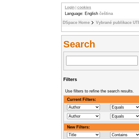
Login
|
cookies
Language: English
čeština
DSpace Home
Vybrané publikace UT
Search
Filters
Use filters to refine the search results.
Current Filters:
New Filters: