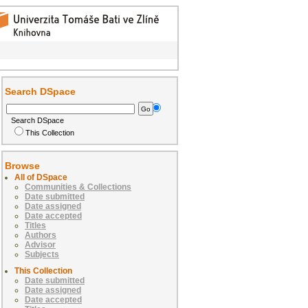
Search DSpace
Search DSpace
This Collection
Browse
All of DSpace
Communities & Collections
Date submitted
Date assigned
Date accepted
Titles
Authors
Advisor
Subjects
This Collection
Date submitted
Date assigned
Date accepted