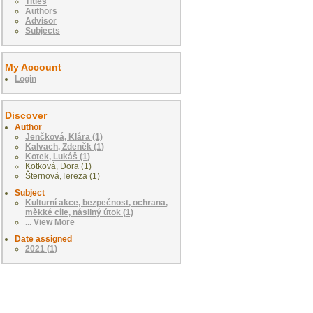
Titles
Authors
Advisor
Subjects
My Account
Login
Discover
Author
Jenčková, Klára (1)
Kalvach, Zdeněk (1)
Kotek, Lukáš (1)
Kotková, Dora (1)
Šternová,Tereza (1)
Subject
Kulturní akce, bezpečnost, ochrana,
měkké cíle, násilný útok (1)
... View More
Date assigned
2021 (1)