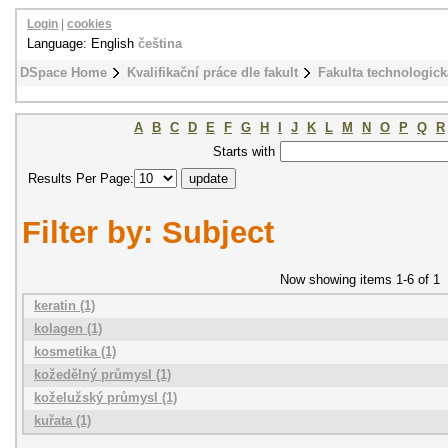
Login
|
cookies
Language: English
čeština
DSpace Home
Kvalifikační práce dle fakult
Fakulta technologick
A
B
C
D
E
F
G
H
I
J
K
L
M
N
O
P
Q
R
Starts with
Results Per Page:
Filter by: Subject
Now showing items 1-6 of 1
keratin (1)
kolagen (1)
kosmetika (1)
kožedělný průmysl (1)
koželužský průmysl (1)
kuřata (1)