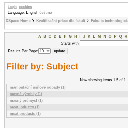
Login
|
cookies
Language: English
čeština
DSpace Home
Kvalifikační práce dle fakult
Fakulta technologick
A
B
C
D
E
F
G
H
I
J
K
L
M
N
O
P
Q
R
Starts with
Results Per Page:
Filter by: Subject
Now showing items 1-5 of 1
manipulační usňové odpady (1)
masné výrobky (1)
masný průmysl (1)
meat industry (1)
meat products (1)