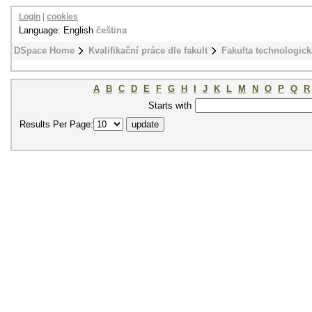
Login
|
cookies
Language: English
čeština
DSpace Home
Kvalifikační práce dle fakult
Fakulta technologick
A
B
C
D
E
F
G
H
I
J
K
L
M
N
O
P
Q
R
Starts with
Results Per Page: