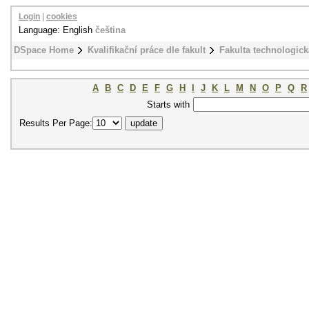
Login
|
cookies
Language: English
čeština
DSpace Home
Kvalifikační práce dle fakult
Fakulta technologick
A
B
C
D
E
F
G
H
I
J
K
L
M
N
O
P
Q
R
Starts with
Results Per Page: