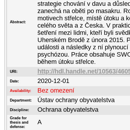
strategie chování v davu a důsled
zanechá na oběti po masakru. R
motivech střelce, místě útoku a 
Abstract:
celého světa a z Česka. V prakti
šetření mezi lidmi, kteří byli svěd
Uherském Brodě z února 2015. Po
události a následky z ní plynoucí
psychózou. Práce obsahuje SWO
během útoku střelce.
http://hdl.handle.net/10563/460
URI:
2020-12-01
Date:
Bez omezení
Availability:
Ústav ochrany obyvatelstva
Department:
Ochrana obyvatelstva
Discipline:
Grade for
A
thesis and
defense: