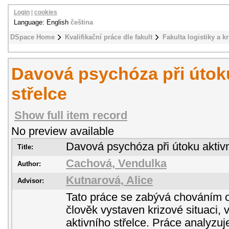
Login
|
cookies
Language: English
čeština
DSpace Home
Kvalifikační práce dle fakult
Fakulta logistiky a k
Davová psychóza při útok
střelce
Show full item record
No preview available
Davová psychóza při útoku aktivn
Title:
Cachová, Vendulka
Author:
Kutnarová, Alice
Advisor:
Tato práce se zabývá chováním o
člověk vystaven krizové situaci, 
aktivního střelce. Práce analyzuje