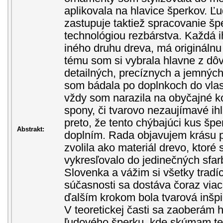
aplikovala na hlavice šperkov. Ľud
zastupuje taktiež spracovanie šp
technológiou rezbárstva. Každá i
iného druhu dreva, má originálnu
tému som si vybrala hlavne z dô
detailných, precíznych a jemnýc
som bádala po doplnkoch do vlas
vždy som narazila na obyčajné k
spony, či tvarovo nezaujímavé ih
preto, že tento chýbajúci kus šp
Abstrakt:
doplním. Rada objavujem krásu p
zvolila ako materiál drevo, ktoré
vykresľovalo do jedinečných sfar
Slovenka a vážim si všetky tradíc
súčasnosti sa dostáva čoraz viac
ďalším krokom bola tvarová inšpi
V teoretickej časti sa zaoberám 
ľudového šperku, kde skúmam tec