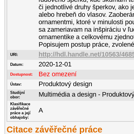
či jednotlivé druhy šperkov, ako j
alebo hrebeň do vlasov. Zaoberá
ornamentmi, ktoré v minulosti použ
sa zameriavam na inšpiráciu v ľu
ornamentike a celkovému zjednot
Popisujem postup práce, zvolené 
http://hdl.handle.net/10563/468
URI:
2020-12-01
Datum:
Bez omezení
Dostupnost:
Produktový design
Ústav:
Studijní
Multimédia a design - Produktov
obor:
Klasifikace
závěřečné
A
práce a její
obhajoby:
Citace závěřečné práce