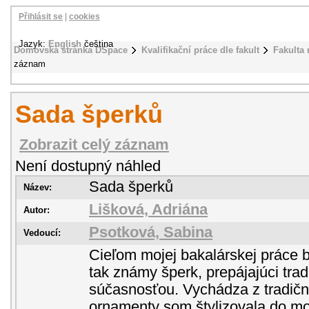
Přihlásit se
|
cookies
Jazyk:
English
čeština
Domovská stránka DSpace
Kvalifikační práce dle fakult
Fakulta
záznam
Sada šperků
Zobrazit celý záznam
Není dostupný náhled
Sada šperků
Název:
Lišková, Adriána
Autor:
Psotková, Sabina
Vedoucí:
Cieľom mojej bakalárskej práce bo
tak známy šperk, prepájajúci trad
súčasnosťou. Vychádza z tradične
ornamenty som štylizovala do mo