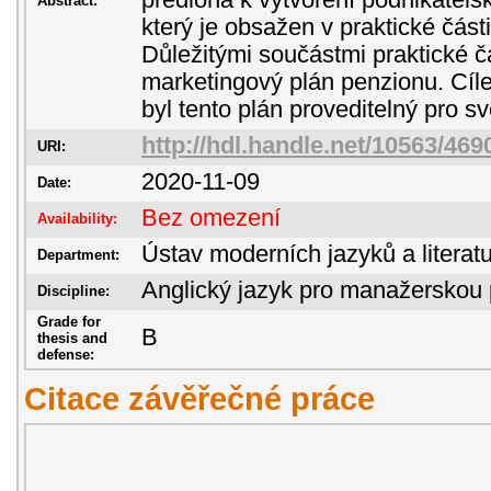
předloha k vytvoření podnikatels
Abstract:
který je obsažen v praktické část
Důležitými součástmi praktické čá
marketingový plán penzionu. Cílem
byl tento plán proveditelný pro sv
http://hdl.handle.net/10563/469
URI:
2020-11-09
Date:
Bez omezení
Availability:
Ústav moderních jazyků a literatu
Department:
Anglický jazyk pro manažerskou 
Discipline:
Grade for
B
thesis and
defense:
Citace závěřečné práce