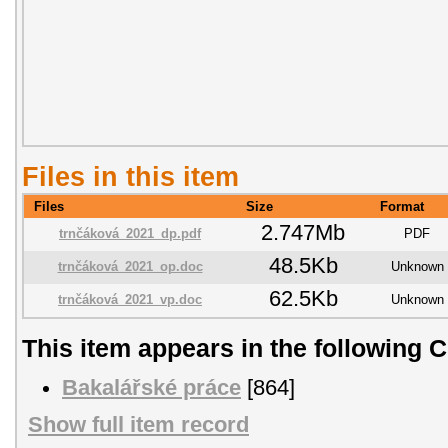
Files in this item
Files
Size
Format
2.747Mb
trnčáková_2021_dp.pdf
PDF
48.5Kb
trnčáková_2021_op.doc
Unknown
62.5Kb
trnčáková_2021_vp.doc
Unknown
This item appears in the following C
Bakalářské práce
[864]
Show full item record