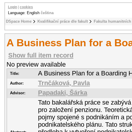
Login
|
cookies
Language: English
čeština
DSpace Home
Kvalifikační práce dle fakult
Fakulta humanitních 
A Business Plan for a Bo
Show full item record
No preview available
A Business Plan for a Boarding 
Title:
Trnčáková, Pavla
Author:
Papadaki, Šárka
Advisor:
Tato bakalářská práce se zabýv
pro založení penzionu. Teoretická
pojmy spojené s podnikáním a pop
podnikatelského plánu. Tato struk