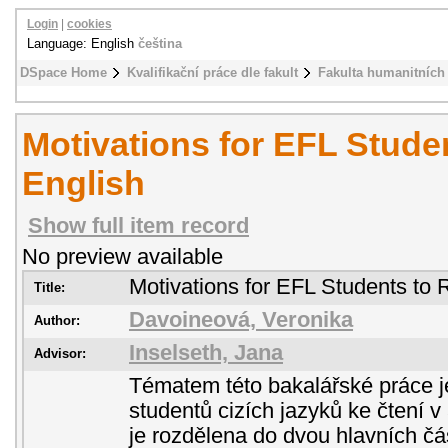
Login
|
cookies
Language: English
čeština
DSpace Home
Kvalifikační práce dle fakult
Fakulta humanitních 
Motivations for EFL Stude
English
Show full item record
No preview available
Motivations for EFL Students to 
Title:
Davoineová, Veronika
Author:
Inselseth, Jana
Advisor:
Tématem této bakalářské práce j
studentů cizích jazyků ke čtení 
je rozdělena do dvou hlavních čás