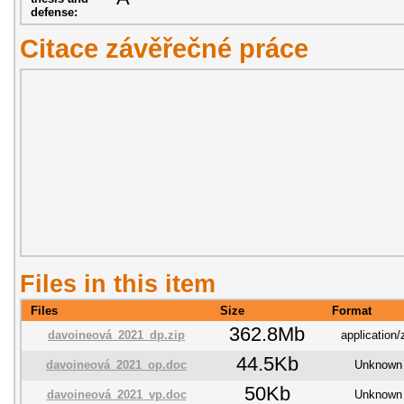
defense:
Citace závěřečné práce
Files in this item
Files
Size
Format
362.8Mb
davoineová_2021_dp.zip
application/
44.5Kb
davoineová_2021_op.doc
Unknown
50Kb
davoineová_2021_vp.doc
Unknown