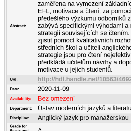
zaměřena na vymezení základníc
EFL, motivace a čtení, za pomoci
předešlého výzkumu odborníků z 
zabývá specifickými výhodami a
Abstract:
strategií souvisejících se čtením.
zjistit pomocí kvalitativních rozh
středních škol a učiteli anglickéh
strategie jsou pro čtení nejefekti
předkládá učitelům návrhy a dop
motivace u jejich studentů.
http://hdl.handle.net/10563/469
URI:
2020-11-09
Date:
Bez omezení
Availability:
Ústav moderních jazyků a literatu
Department:
Anglický jazyk pro manažerskou 
Discipline:
Grade for
A
thesis and