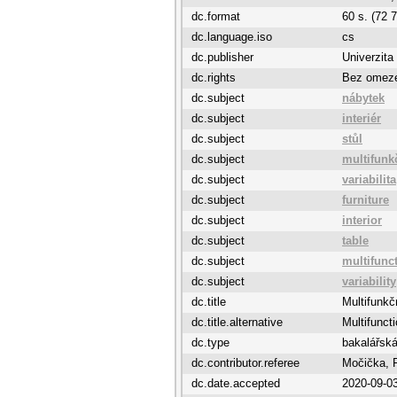
dc.format
60 s. (72 
dc.language.iso
cs
dc.publisher
Univerzita
dc.rights
Bez omez
dc.subject
nábytek
dc.subject
interiér
dc.subject
stůl
dc.subject
multifunk
dc.subject
variabilita
dc.subject
furniture
dc.subject
interior
dc.subject
table
dc.subject
multifunct
dc.subject
variability
dc.title
Multifunkč
dc.title.alternative
Multifuncti
dc.type
bakalářská
dc.contributor.referee
Močička, F
dc.date.accepted
2020-09-0