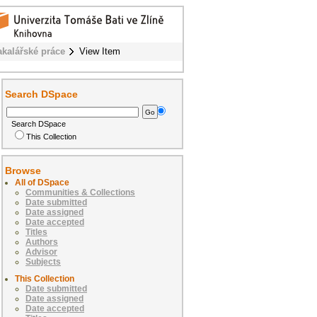
akalářské práce
View Item
Search DSpace
Search DSpace
This Collection
Browse
All of DSpace
Communities & Collections
Date submitted
Date assigned
Date accepted
Titles
Authors
Advisor
Subjects
This Collection
Date submitted
Date assigned
Date accepted