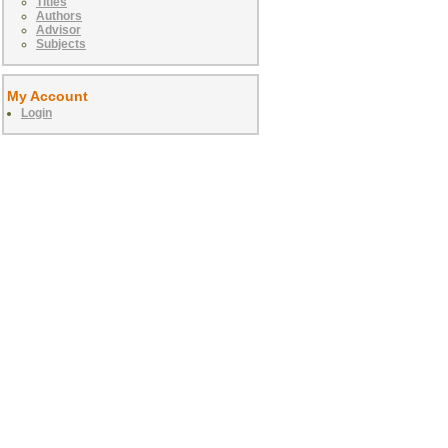
Titles
Authors
Advisor
Subjects
My Account
Login