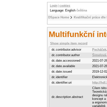
Login
|
cookies
Language: English
čeština
DSpace Home
Kvalifikační práce dle 
Multifunkční in
Show simple item record
dc.contributor.advisor
Pecháček,
dc.contributor.author
Šimelová,
dc.date.accessioned
2021-07-2
dc.date.available
2021-07-2
dc.date.issued
2019-12-0
dc.identifier
Elektroni
dc.identifier.uri
http://hdl
Cílem této
Teoretická
designu ná
dc.description.abstract
koncept a 
a ergonomi
variabilit