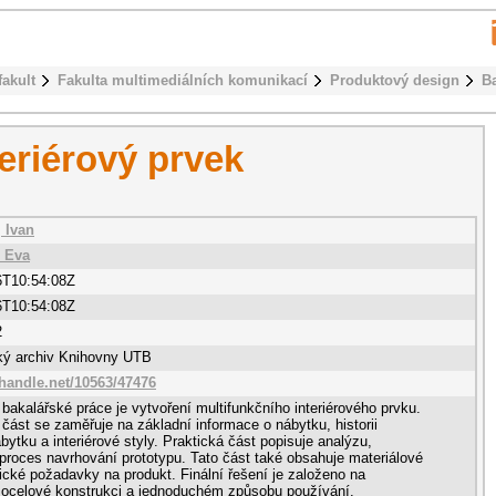
fakult
Fakulta multimediálních komunikací
Produktový design
B
teriérový prvek
 Ivan
 Eva
6T10:54:08Z
6T10:54:08Z
2
cký archiv Knihovny UTB
.handle.net/10563/47476
 bakalářské práce je vytvoření multifunkčního interiérového prvku.
 část se zaměřuje na základní informace o nábytku, historii
bytku a interiérové styly. Praktická část popisuje analýzu,
proces navrhování prototypu. Tato část také obsahuje materiálové
cké požadavky na produkt. Finální řešení je založeno na
ě, ocelové konstrukci a jednoduchém způsobu používání.