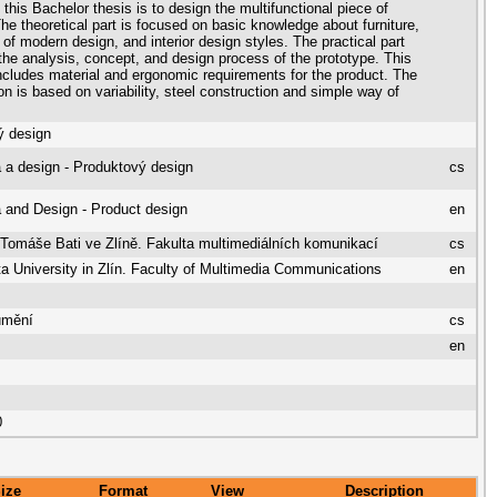
 this Bachelor thesis is to design the multifunctional piece of
 The theoretical part is focused on basic knowledge about furniture,
 of modern design, and interior design styles. The practical part
the analysis, concept, and design process of the prototype. This
includes material and ergonomic requirements for the product. The
ion is based on variability, steel construction and simple way of
ý design
 a design - Produktový design
cs
 and Design - Product design
en
 Tomáše Bati ve Zlíně. Fakulta multimediálních komunikací
cs
 University in Zlín. Faculty of Multimedia Communications
en
umění
cs
s
en
0
ize
Format
View
Description