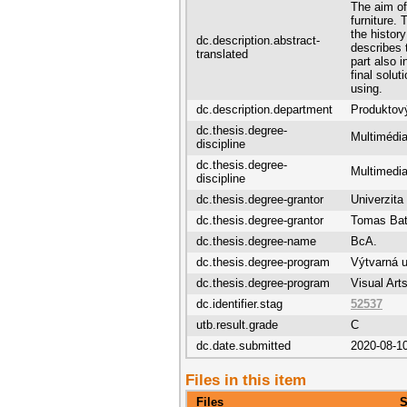
The aim of
furniture.
the history
dc.description.abstract-
describes 
translated
part also 
final solut
using.
dc.description.department
Produktov
dc.thesis.degree-
Multimédia
discipline
dc.thesis.degree-
Multimedia
discipline
dc.thesis.degree-grantor
Univerzita
dc.thesis.degree-grantor
Tomas Bata
dc.thesis.degree-name
BcA.
dc.thesis.degree-program
Výtvarná 
dc.thesis.degree-program
Visual Art
dc.identifier.stag
52537
utb.result.grade
C
dc.date.submitted
2020-08-1
Files in this item
Files
S