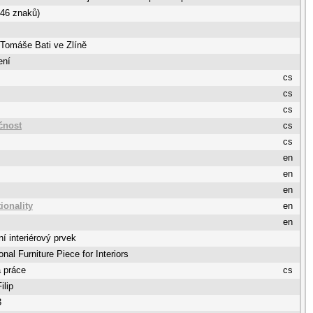
746 znaků)
 Tomáše Bati ve Zlíně
ení
cs
cs
cs
čnost
cs
cs
en
en
en
ionality
en
en
ní interiérový prvek
onal Furniture Piece for Interiors
 práce
cs
ilip
3