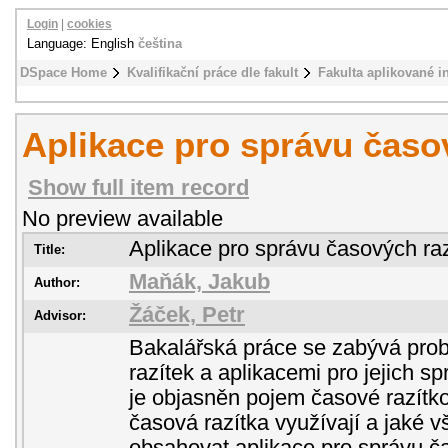
Login
|
cookies
Language: English
čeština
DSpace Home
Kvalifikační práce dle fakult
Fakulta aplikované i
Aplikace pro správu časo
Show full item record
No preview available
Aplikace pro správu časových ra
Title:
Maňák, Jakub
Author:
Žáček, Petr
Advisor:
Bakalářská práce se zabývá pro
razítek a aplikacemi pro jejich sp
je objasněn pojem časové razítko
časová razítka využívají a jaké 