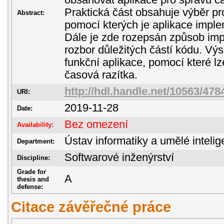
obsahovat aplikace pro správu ča
Praktická část obsahuje výběr pr
Abstract:
pomocí kterých je aplikace imp
Dále je zde rozepsán způsob im
rozbor důležitých částí kódu. V
funkční aplikace, pomocí které lz
časová razítka.
http://hdl.handle.net/10563/478
URI:
2019-11-28
Date:
Bez omezení
Availability:
Ústav informatiky a umělé inteli
Department:
Softwarové inženýrství
Discipline:
Grade for
A
thesis and
defense:
Citace závěřečné práce