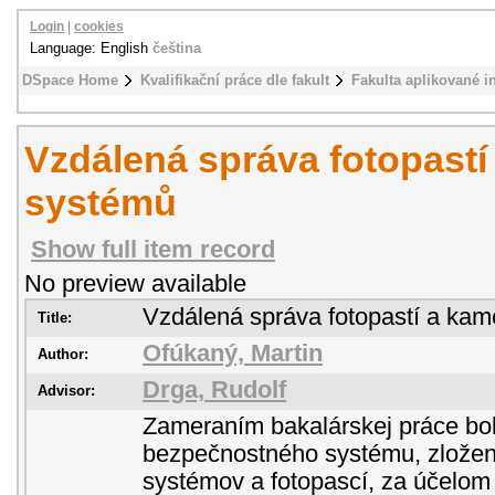
Login
|
cookies
Language: English
čeština
DSpace Home
Kvalifikační práce dle fakult
Fakulta aplikované i
Vzdálená správa fotopast
systémů
Show full item record
No preview available
Vzdálená správa fotopastí a ka
Title:
Ofúkaný, Martin
Author:
Drga, Rudolf
Advisor:
Zameraním bakalárskej práce bol
bezpečnostného systému, zlože
systémov a fotopascí, za účelom 