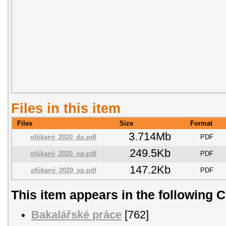
Files in this item
Files
Size
Format
3.714Mb
ofúkaný_2020_dp.pdf
PDF
249.5Kb
ofúkaný_2020_op.pdf
PDF
147.2Kb
ofúkaný_2020_vp.pdf
PDF
This item appears in the following C
Bakalářské práce
[762]