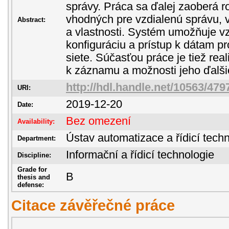
správy. Práca sa ďalej zaoberá r
vhodných pre vzdialenú správu, 
Abstract:
a vlastnosti. Systém umožňuje v
konfiguráciu a prístup k dátam 
siete. Súčasťou práce je tiež real
k záznamu a možnosti jeho ďalši
http://hdl.handle.net/10563/479
URI:
2019-12-20
Date:
Bez omezení
Availability:
Ústav automatizace a řídicí techn
Department:
Informační a řídicí technologie
Discipline:
Grade for
B
thesis and
defense:
Citace závěřečné práce