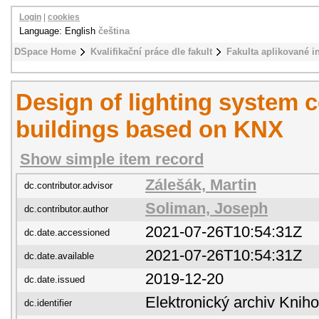
Login
|
cookies
Language: English
čeština
DSpace Home
Kvalifikační práce dle fakult
Fakulta aplikované i
Design of lighting system c
buildings based on KNX
Show simple item record
Zálešák, Martin
dc.contributor.advisor
Soliman, Joseph
dc.contributor.author
2021-07-26T10:54:31Z
dc.date.accessioned
2021-07-26T10:54:31Z
dc.date.available
2019-12-20
dc.date.issued
Elektronický archiv Kni
dc.identifier