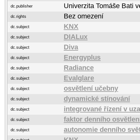
Univerzita Tomáše Bati v
dc.publisher
Bez omezení
dc.rights
KNX
dc.subject
DIALux
dc.subject
Diva
dc.subject
Energyplus
dc.subject
Radiance
dc.subject
Evalglare
dc.subject
osvětlení učebny
dc.subject
dynamické stínování
dc.subject
integrované řízení v u
dc.subject
faktor denního osvětlen
dc.subject
autonomie denního svět
dc.subject