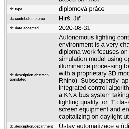
diplomová práce
dc.type
Hirš, Jiří
dc.contributor.referee
2020-08-31
dc.date.accepted
Autonomous lighting contr
environment is a very cha
diploma work focuses on 
simulation model using 
illuminance processing t
with a proprietary 3D mod
dc.description.abstract-
translated
Rhino). Subsequently, ap
integrated control algori
a KNX bus system taking 
lighting quality for IT cl
screen equipment and ene
capitalizing on daylight uti
Ústav automatizace a řídi
dc.description.department