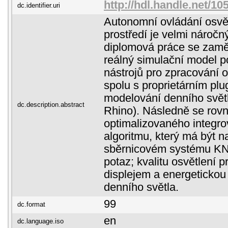
http://hdl.handle.net/1
dc.identifier.uri
Autonomní ovládání osvětl
prostředí je velmi náročný
diplomová práce se zamě
reálný simulační model 
nástrojů pro zpracování 
spolu s proprietárním pl
modelování denního světl
dc.description.abstract
Rhino). Následně se rov
optimalizovaného integro
algoritmu, který má být 
sběrnicovém systému KNX
potaz; kvalitu osvětlení p
displejem a energetickou 
denního světla.
99
dc.format
en
dc.language.iso