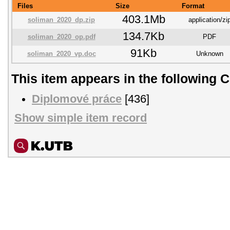
Files
Size
Format
403.1Mb
soliman_2020_dp.zip
application/zi
134.7Kb
soliman_2020_op.pdf
PDF
91Kb
soliman_2020_vp.doc
Unknown
This item appears in the following C
Diplomové práce
[436]
Show simple item record