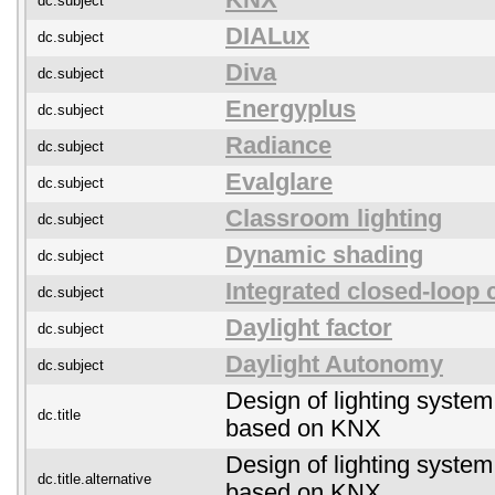
KNX
dc.subject
DIALux
dc.subject
Diva
dc.subject
Energyplus
dc.subject
Radiance
dc.subject
Evalglare
dc.subject
Classroom lighting
dc.subject
Dynamic shading
dc.subject
Integrated closed-loop 
dc.subject
Daylight factor
dc.subject
Daylight Autonomy
dc.subject
Design of lighting system 
dc.title
based on KNX
Design of lighting system 
dc.title.alternative
based on KNX