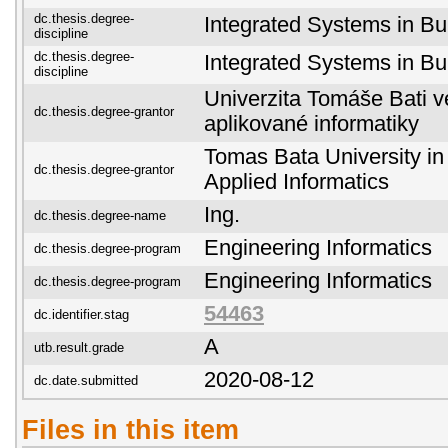
dc.thesis.degree-
Integrated Systems in Bu
discipline
dc.thesis.degree-
Integrated Systems in Bu
discipline
Univerzita Tomáše Bati ve
dc.thesis.degree-grantor
aplikované informatiky
Tomas Bata University in 
dc.thesis.degree-grantor
Applied Informatics
Ing.
dc.thesis.degree-name
Engineering Informatics
dc.thesis.degree-program
Engineering Informatics
dc.thesis.degree-program
54463
dc.identifier.stag
A
utb.result.grade
2020-08-12
dc.date.submitted
Files in this item