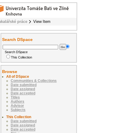
akalářské práce
View Item
Search DSpace
Search DSpace
This Collection
Browse
All of DSpace
Communities & Collections
Date submitted
Date assigned
Date accepted
Titles
Authors
Advisor
Subjects
This Collection
Date submitted
Date assigned
Date accepted