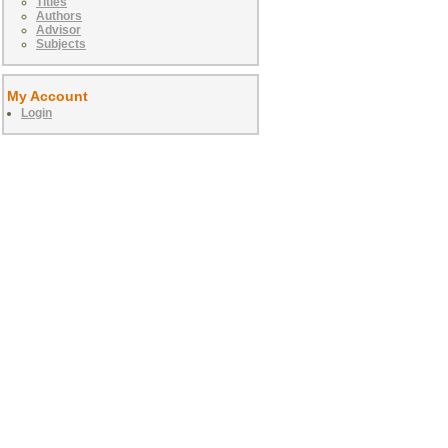
Titles
Authors
Advisor
Subjects
My Account
Login