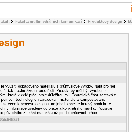
fakult
Fakulta multimediálních komunikací
Produktový design
B
esign
je využití odpadového materiálu z průmyslové výroby. Najít pro něj
etřit tak trochu životní prostředí. Produkt by měl být vyroben s
, která v celé práci hraje důležitou roli. Teoretická část sestává z
í pomoci, technologiích zpracování materiálu a kompostování.
ak vede k procesu designu, na jehož konci je hotový produkt. V
šechny informace uvedeny do praxe a konkrétního návrhu. Popisuje
 od původního získání materiálu až po dokončovací práce.
10563/48231