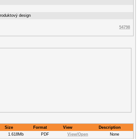
Produktový design
54798
Size
Format
View
Description
1.618Mb
PDF
View/
Open
None