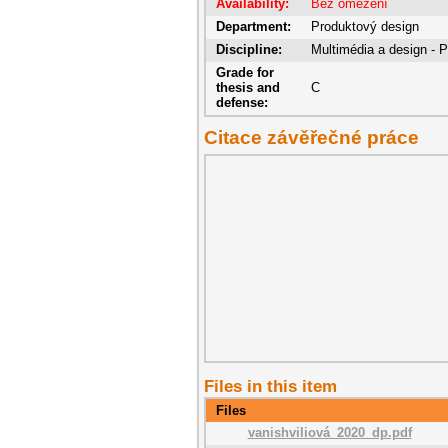
Availability:
Bez omezení
Department:
Produktový design
Discipline:
Multimédia a design - 
Grade for
thesis and
C
defense:
Citace závěřečné práce
Files in this item
Files
vanishviliová_2020_dp.pdf