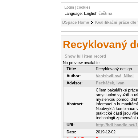
Login
|
cookies
Language: English
čeština
DSpace Home
Kvalifikační práce dle 
Recyklovaný d
Show full item record
No preview available
Title:
Recyklovaný design
Author:
Vanishviliová, Nikol
Advisor:
Pecháček, Ivan
Cílem bakalářské práce 
smysluplné využití a uš
myšlenkou pomoci druhým
Abstract:
informací o humanitárn
Neobvyklá kombinace vš
praktické části jsou v
technologii zpracování
URI:
http://hdl.handle.net/
Date:
2019-12-02