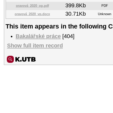
399.8Kb
oravová_2020_op.pdf
PDF
30.71Kb
oravová_2020_vp.docx
Unknown
This item appears in the following C
Bakalářské práce
[404]
Show full item record