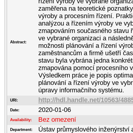
řízení výroby ve vybrané organiza
zaměřena na teoretické poznatky 
výroby a procesním řízení. Prakt
analýzou a řízením výroby ve vyb
zmapováním současného stavu ří
ve vybrané organizaci a násled
Abstract:
možnosti plánování a řízení výrob
zaměstnancům a firmě ušetří ča
stavu byla vybrána jedna konkré
zmapována pomocí procesního v
Výsledkem práce je popis optim
plánování a řízení výroby ve vyb
úpravy informačního systému.
http://hdl.handle.net/10563/488
URI:
2020-01-06
Date:
Bez omezení
Availability:
Ústav průmyslového inženýrství 
Department: