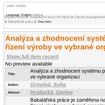
Login
|
cookies
Language: English
čeština
DSpace Home
Kvalifikační práce dle fakult
Fakulta management
Bakalářské práce
View Item
Analýza a zhodnocení syst
řízení výroby ve vybrané or
Show full item record
No preview available
Analýza a zhodnocení systému pl
Title:
ve vybrané organizaci
Oravová, Soňa
Author:
Hrušecká, Denisa
Advisor:
Bakalářská práce je zaměřena na