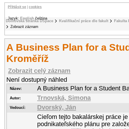
Přihlásit se
|
cookies
Jazyk:
English
čeština
Domovská stránka DSpace
Kvalifikační práce dle fakult
Fakulta 
Zobrazit záznam
A Business Plan for a Stud
Kroměříž
Zobrazit celý záznam
Není dostupný náhled
A Business Plan for a Student Ba
Název:
Trnovská, Simona
Autor:
Dvorský, Ján
Vedoucí:
Cieľom tejto bakalárskej práce je
podnikateľského plánu pre založ