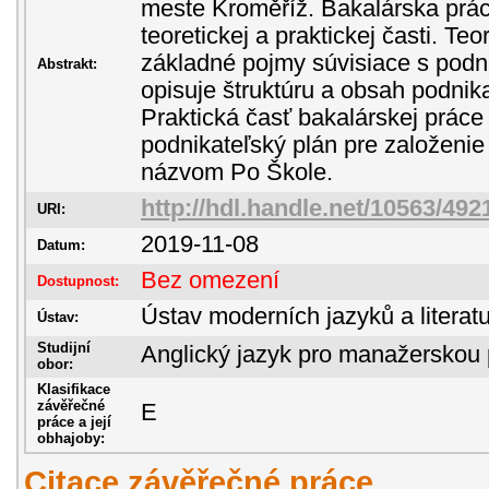
meste Kroměříž. Bakalárska prá
teoretickej a praktickej časti. Teo
základné pojmy súvisiace s podn
Abstrakt:
opisuje štruktúru a obsah podnik
Praktická časť bakalárskej prác
podnikateľský plán pre založenie
názvom Po Škole.
http://hdl.handle.net/10563/492
URI:
2019-11-08
Datum:
Bez omezení
Dostupnost:
Ústav moderních jazyků a literatu
Ústav:
Studijní
Anglický jazyk pro manažerskou 
obor:
Klasifikace
závěřečné
E
práce a její
obhajoby:
Citace závěřečné práce