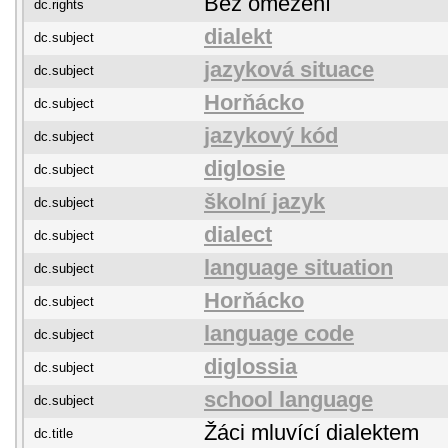
Bez omezení
dc.rights
dialekt
dc.subject
jazyková situace
dc.subject
Horňácko
dc.subject
jazykový kód
dc.subject
diglosie
dc.subject
školní jazyk
dc.subject
dialect
dc.subject
language situation
dc.subject
Horňácko
dc.subject
language code
dc.subject
diglossia
dc.subject
school language
dc.subject
Žáci mluvící dialektem
dc.title