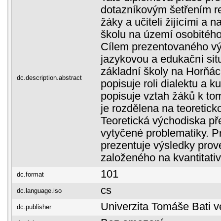
dotazníkovým šetřením r
žáky a učiteli žijícími a 
školu na území osobitéh
Cílem prezentovaného v
jazykovou a edukační sit
základní školy na Horňác
dc.description.abstract
popisuje roli dialektu a k
popisuje vztah žáků k to
je rozdělena na teoretick
Teoretická východiska př
vytyčené problematiky. P
prezentuje výsledky pr
založeného na kvantitati
101
dc.format
cs
dc.language.iso
Univerzita Tomáše Bati v
dc.publisher