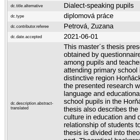
Dialect-speaking pupils
dc.title.alternative
diplomová práce
dc.type
Petrová, Zuzana
dc.contributor.referee
2021-06-01
dc.date.accepted
This master´s thesis pres
obtained by questionnair
among pupils and teacher
attending primary school i
distinctive region Horňác
the presented research w
language and educational 
school pupils in the Horň
dc.description.abstract-
translated
thesis also describes the 
culture in education and 
relationship of students t
thesis is divided into theo