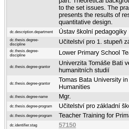
part. Theoretical backgro
to the set issues. The pra
presents the results of r
quantitative design.
Ústav školní pedagogiky
dc.description.department
dc.thesis.degree-
Učitelství pro 1. stupeň z
discipline
dc.thesis.degree-
Lower Primary School Te
discipline
Univerzita Tomáše Bati ve
dc.thesis.degree-grantor
humanitních studií
Tomas Bata University in 
dc.thesis.degree-grantor
Humanities
Mgr.
dc.thesis.degree-name
Učitelství pro základní šk
dc.thesis.degree-program
Teacher Training for Pri
dc.thesis.degree-program
57150
dc.identifier.stag