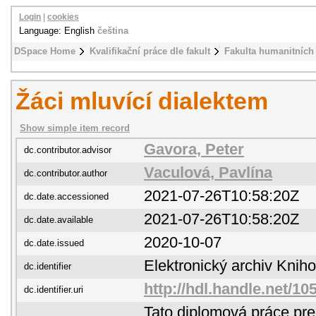
Login
|
cookies
Language: English
čeština
DSpace Home
Kvalifikační práce dle fakult
Fakulta humanitních 
Žáci mluvící dialektem
Show simple item record
Gavora, Peter
dc.contributor.advisor
Vaculová, Pavlína
dc.contributor.author
2021-07-26T10:58:20Z
dc.date.accessioned
2021-07-26T10:58:20Z
dc.date.available
2020-10-07
dc.date.issued
Elektronický archiv Kni
dc.identifier
http://hdl.handle.net/1
dc.identifier.uri
Tato diplomová práce pre