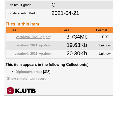
C
utb.result.grade
2021-04-21
dc.date.submitted
Files in this item
Files
Size
Format
3.734Mb
vaculová_2021_dp.pdf
PDF
19.63Kb
vaculová_2021_op.docx
Unknown
20.30Kb
vaculová_2021_vp.docx
Unknown
This item appears in the following Collection(s)
Diplomové práce
[333]
Show simple item record