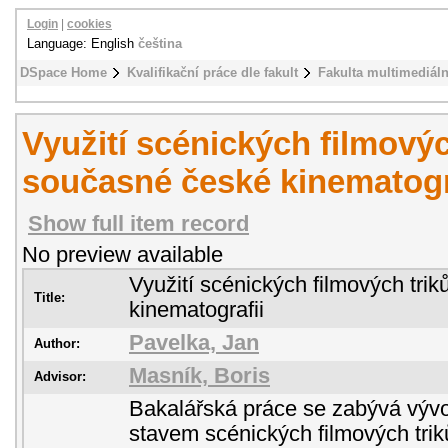
Login
|
cookies
Language: English
čeština
DSpace Home
Kvalifikační práce dle fakult
Fakulta multimediál
Využití scénických filmovýc
současné české kinematogr
Show full item record
No preview available
Využití scénických filmových tri
Title:
kinematografii
Pavelka, Jan
Author:
Masník, Boris
Advisor:
Bakalářská práce se zabývá vý
stavem scénických filmových tri