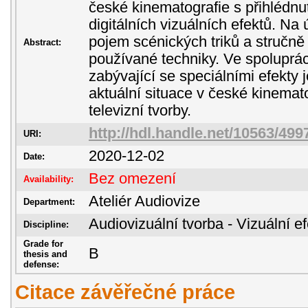
české kinematografie s přihlédnu
digitálních vizuálních efektů. Na
pojem scénických triků a stručně 
Abstract:
používané techniky. Ve spoluprác
zabývající se speciálními efekty 
aktuální situace v české kinemato
televizní tvorby.
http://hdl.handle.net/10563/499
URI:
2020-12-02
Date:
Bez omezení
Availability:
Ateliér Audiovize
Department:
Audiovizuální tvorba - Vizuální e
Discipline:
Grade for
B
thesis and
defense:
Citace závěřečné práce