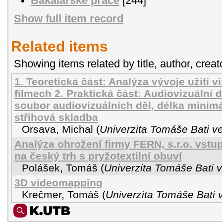
Bakalářské práce
[244]
Show full item record
Related items
Showing items related by title, author, creat
1. Teoretická část: Analýza vývoje užití v
filmech 2. Praktická část: Audiovizuální 
soubor audiovizuálních děl, délka minimá
střihová skladba
Orsava, Michal
(
Univerzita Tomáše Bati ve
Analýza ohrožení firmy FERN, s.r.o. vs
na český trh s pryžotextilní obuví
Polášek, Tomáš
(
Univerzita Tomáše Bati v
3D videomapping
Krečmer, Tomáš
(
Univerzita Tomáše Bati 