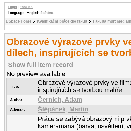
Login
|
cookies
Language: English
čeština
DSpace Home
Kvalifikační práce dle fakult
Fakulta multimediál
Obrazové výrazové prvky v
dílech, inspirujících se tvo
Show full item record
No preview available
Obrazové výrazové prvky ve film
Title:
inspirujících se tvorbou malíře
Černich, Adam
Author:
Štěpánek, Martin
Advisor:
Práce se zabývá obrazovými prv
kameramana (barva, osvětlení, v