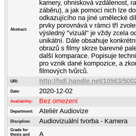
kamery, ohnisková vzdálenost, r
záběru), a jak pomocí nich lze doc
odkazujícího na jiné umělecké díl
prvky porovnává v rámci tří zvolen
Abstract:
výsledný "vizuál" je vždy zcela o
unikátní. Dále obsahuje konkrétn
obrazů s filmy skrze barevné palet
další komparace. Popisuje techn
pro vznik dané kompozice, a zko
filmových tvůrců.
http://hdl.handle.net/10563/500
URI:
2020-12-02
Date:
Bez omezení
Availability:
Ateliér Audiovize
Department:
Audiovizuální tvorba - Kamera
Discipline:
Grade for
A
thesis and