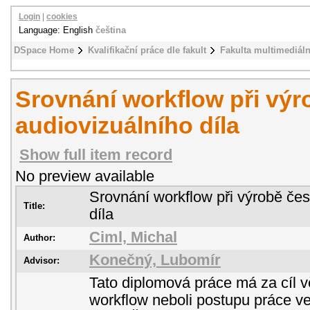
Login
|
cookies
Language: English
čeština
DSpace Home
Kvalifikační práce dle fakult
Fakulta multimediál
Srovnání workflow při vý
audiovizuálního díla
Show full item record
No preview available
Srovnání workflow při výrobě če
Title:
díla
Ciml, Michal
Author:
Konečný, Lubomír
Advisor:
Tato diplomová práce má za cíl 
workflow neboli postupu práce v