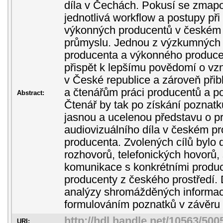
díla v Čechách. Pokusí se zmapo
jednotlivá workflow a postupy při
výkonných producentů v českém 
průmyslu. Jednou z výzkumných o
producenta a výkonného produce
přispět k lepšímu povědomí o vzn
v České republice a zároveň přib
a čtenářům práci producentů a po
Abstract:
Čtenář by tak po získání poznatk
jasnou a ucelenou představu o p
audiovizuálního díla v českém pro
producenta. Zvolených cílů bylo
rozhovorů, telefonických hovorů
komunikace s konkrétními produ
producenty z českého prostředí.
analýzy shromážděných informací
formulováním poznatků v závěru 
http://hdl.handle.net/10563/500
URI: